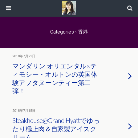
Categories ›
香港
2018年7月22日
マンダリン オリエンタル×テ
ィモシー・オルトンの英国体
験アフタヌーンティー第二
弾！
2018年7月15日
Steakhouse@Grand Hyattでゆっ
たり極上肉＆自家製アイスク
リーム