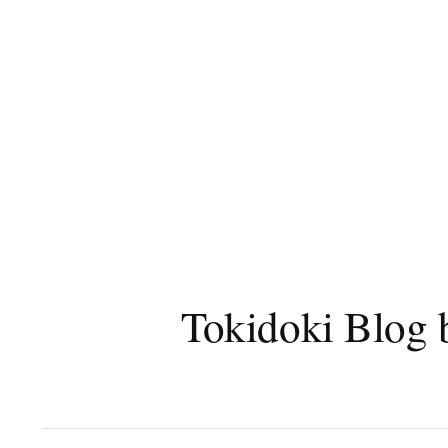
コ
ン
テ
ン
ツ
へ
ス
キ
ッ
プ
Tokidoki B