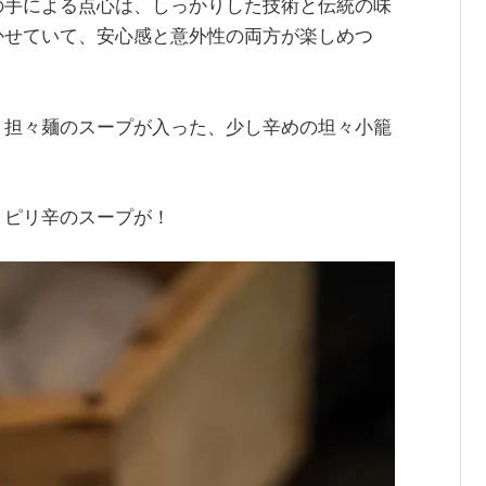
の手による点心は、しっかりした技術と伝統の味
かせていて、安心感と意外性の両方が楽しめつ
、担々麺のスープが入った、少し辛めの坦々小籠
、ピリ辛のスープが！