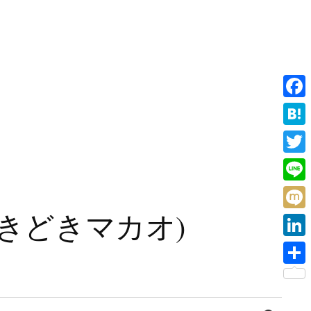
F
a
H
c
a
T
e
t
w
L
b
e
i
i
旧香港ときどきマカオ)
o
M
n
t
n
o
i
a
L
t
e
k
x
i
e
共
i
n
r
有
検