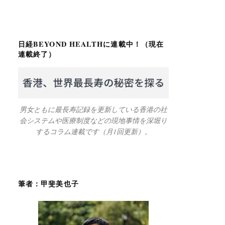
日経BEYOND HEALTHに連載中！（現在
連載終了）
男女ともに最長寿記録を更新している香港の社
会システムや医療制度などの現地事情を深堀り
するコラム連載です（月1回更新）。
筆者：甲斐美也子