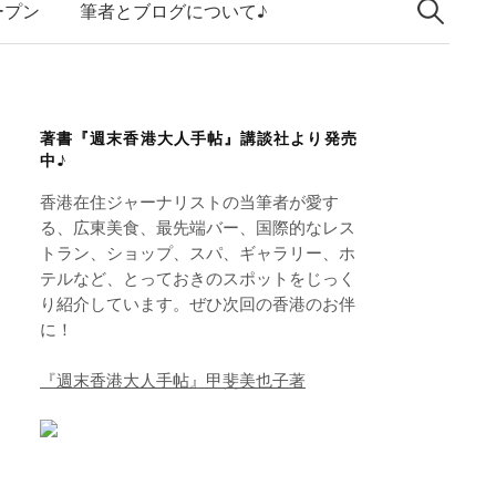
索:
k
ープン
筆者とブログについて♪
e
d
I
著書『週末香港大人手帖』講談社より発売
n
中♪
香港在住ジャーナリストの当筆者が愛す
る、広東美食、最先端バー、国際的なレス
トラン、ショップ、スパ、ギャラリー、ホ
テルなど、とっておきのスポットをじっく
り紹介しています。ぜひ次回の香港のお伴
に！
『週末香港大人手帖』甲斐美也子著