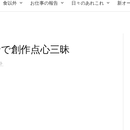
食以外
お仕事の報告
日々のあれこれ
新オ
raryで創作点心三昧
ト