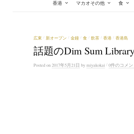
香港
マカオその他
食
広東
新オープン
金鐘
食
飲茶
香港
香港島
/
/
/
/
/
/
話題のDim Sum Lib
/
Posted
on
2017年5月21日
by
miyakokai
0件のコメン