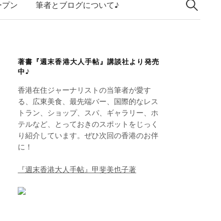
索:
k
ープン
筆者とブログについて♪
e
d
I
著書『週末香港大人手帖』講談社より発売
n
中♪
香港在住ジャーナリストの当筆者が愛す
る、広東美食、最先端バー、国際的なレス
トラン、ショップ、スパ、ギャラリー、ホ
テルなど、とっておきのスポットをじっく
り紹介しています。ぜひ次回の香港のお伴
に！
『週末香港大人手帖』甲斐美也子著