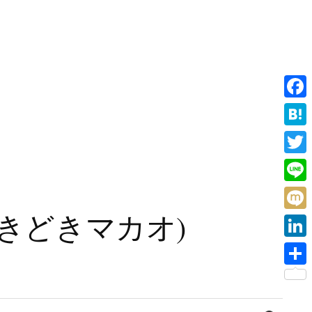
F
a
H
c
a
T
e
t
w
L
b
e
i
i
旧香港ときどきマカオ)
o
M
n
t
n
o
i
a
L
t
e
k
x
i
e
共
i
n
r
有
検