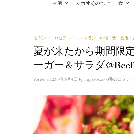
香港
マカオその他
食
モダンヨーロピアン
レストラン
中環
食
香港
/
/
/
/
/
夏が来たから期間限
ーガー＆サラダ@Beef & 
/
Posted
on
2017年6月4日
by
miyakokai
0件のコメン