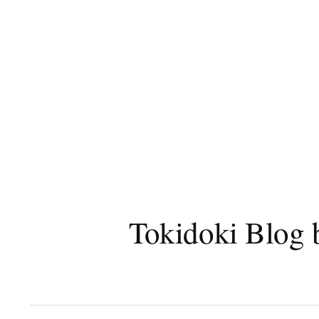
コ
ン
テ
ン
ツ
へ
ス
キ
ッ
プ
Tokidoki B