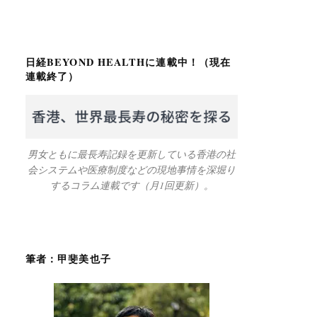
日経BEYOND HEALTHに連載中！（現在
連載終了）
男女ともに最長寿記録を更新している香港の社
会システムや医療制度などの現地事情を深堀り
するコラム連載です（月1回更新）。
筆者：甲斐美也子