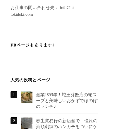
お仕事の問い合わせ先： info@hk-
tokidoki.com
FBページもあります♪
人気の投稿とページ
創業1895年！蛇王芬飯店の蛇ス
ープと美味しいおかずでほのぼ
のランチ♪
春生貿易行の新店舗で、憧れの
汕頭刺繍のハンカチをついにゲ