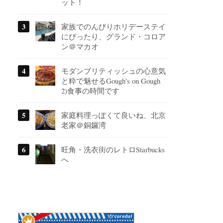
ット！
家族でのんびりホリデーステイ
にぴったり、グランド・コロア
ン＠マカオ
モダンブリティッシュの心意気
と粋で魅せるGough's on Gough
2)食事の時間です
家庭料理っぽくて良いね、北京
老家＠銅鑼湾
旺角・洗衣街のレトロStarbucks
へ