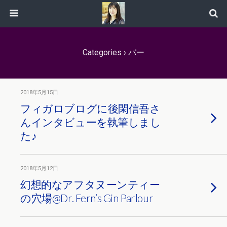
Categories ›
バー
2018年5月15日
フィガロブログに後閑信吾さ
んインタビューを執筆しまし
た♪
2018年5月12日
幻想的なアフタヌーンティー
の穴場@Dr. Fern’s Gin Parlour