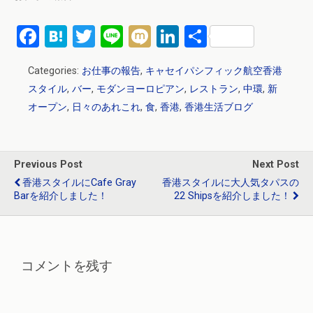
F
H
T
Li
M
Li
共
a
at
wi
n
ixi
n
有
Categories:
お仕事の報告
,
キャセイパシフィック航空香港
ce
e
tt
e
ke
スタイル
,
バー
,
モダンヨーロピアン
,
レストラン
,
中環
,
新
b
n
er
dI
オープン
,
日々のあれこれ
,
食
,
香港
,
香港生活ブログ
o
a
n
o
k
Previous Post
Next Post
香港スタイルにCafe Gray
香港スタイルに大人気タパスの
Barを紹介しました！
22 Shipsを紹介しました！
コメントを残す