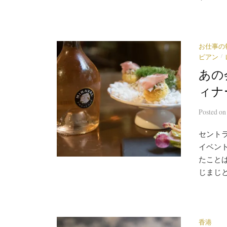
お仕事の
/
ピアン
あの
ィナ
Posted
o
セント
イベン
たこと
じまじと
香港