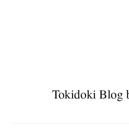
コ
ン
テ
ン
ツ
へ
ス
キ
ッ
プ
Tokidoki B