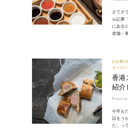
さてさ
ル記事
にある
老舗・東
お仕事の
ヨーロピ
香港ス
紹介
Posted
o
今年も
話をう
た」っ