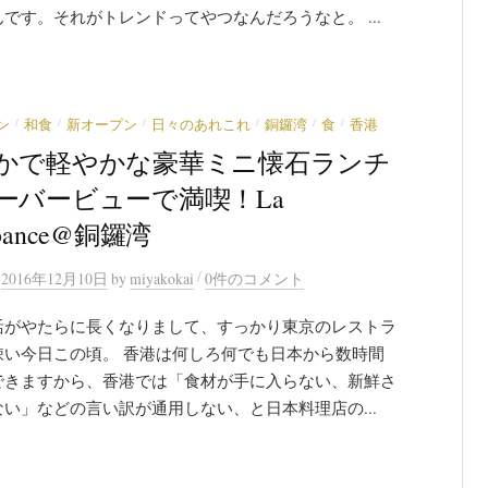
です。それがトレンドってやつなんだろうなと。 ...
/
/
/
/
/
/
ン
和食
新オープン
日々のあれこれ
銅鑼湾
食
香港
かで軽やかな豪華ミニ懐石ランチ
ーバービューで満喫！La
bance@銅鑼湾
/
n
2016年12月10日
by
miyakokai
0件のコメント
活がやたらに長くなりまして、すっかり東京のレストラ
疎い今日この頃。 香港は何しろ何でも日本から数時間
できますから、香港では「食材が手に入らない、新鮮さ
い」などの言い訳が通用しない、と日本料理店の...