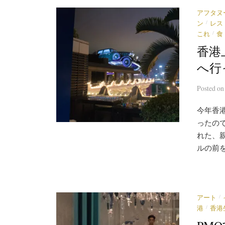
アフタヌ
/
ン
レス
/
これ
食
香港
へ行
Posted
o
今年香
ったの
れた、親
ルの前を
/
アート
/
港
香港