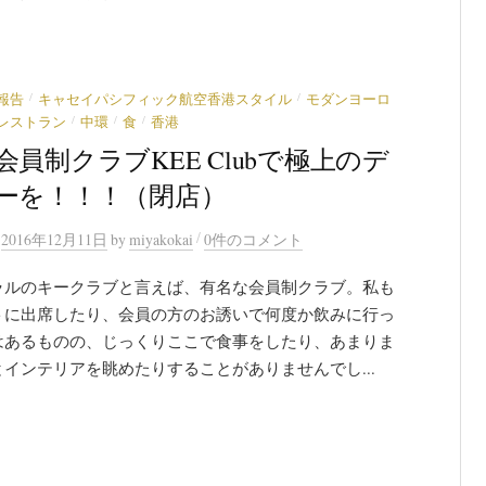
/
/
報告
キャセイパシフィック航空香港スタイル
モダンヨーロ
/
/
/
レストラン
中環
食
香港
会員制クラブKEE Clubで極上のデ
ーを！！！（閉店）
/
n
2016年12月11日
by
miyakokai
0件のコメント
ラルのキークラブと言えば、有名な会員制クラブ。私も
トに出席したり、会員の方のお誘いで何度か飲みに行っ
はあるものの、じっくりここで食事をしたり、あまりま
インテリアを眺めたりすることがありませんでし...