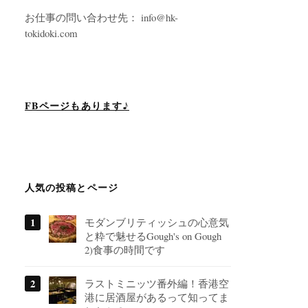
お仕事の問い合わせ先： info@hk-
tokidoki.com
FBページもあります♪
人気の投稿とページ
モダンブリティッシュの心意気
と粋で魅せるGough's on Gough
2)食事の時間です
ラストミニッツ番外編！香港空
港に居酒屋があるって知ってま