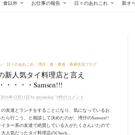
食以外
お仕事の報告
日々のあれこれ
新オ
/
/
/
/
/
ン
日々のあれこれ
湾仔
食
香港
香港生活ブログ
の新人気タイ料理店と言え
・・・・Samsen!!!
/
n
2016年12月11日
by
miyakokai
0件のコメント
りの友達とランチをすることになり、気になっているお
たら行こう、と相談して決めたのが、湾仔のSamsen!!
ライター系の友達で絶賛している人がたくさんいたので
大人気だったタイ料理店のChach...