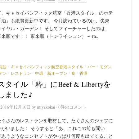
て、キャセイパシフィック航空「香港スタイル」のホテ
「泊」も絶賛更新中です。 今月訪ねているのは、尖東
ロイヤル・ガーデン！ そしてフィーチャーしたのは、
来順です！！ 東来順（トンライシュン）－Th...
/
/
/
報告
キャセイパシフィック航空香港スタイル
バー
モダン
/
/
/
/
/
アン
レストラン
中環
新オープン
食
香港
タイル「粋」にBeef & Libertyを
しました♪
/
n
2016年12月10日
by
miyakokai
0件のコメント
たくさんのレストランを取材して、たくさんのシェフに
かがいました！ そうすると「あ、これこの前も聞い
て思うようなコンセプトがやっぱり何度も出てくること