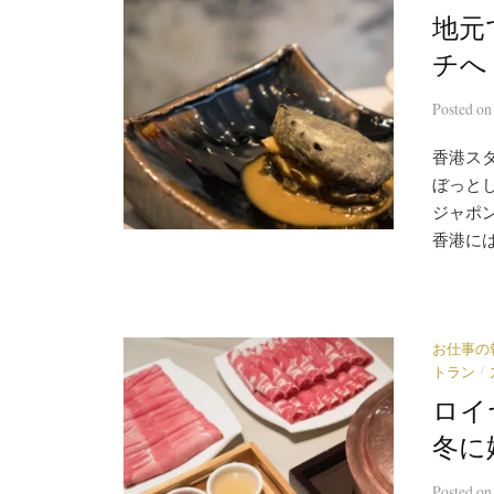
地元
チへ－
Posted
o
香港ス
ぼっと
ジャポ
香港には
お仕事の
/
トラン
ロイ
冬に
Posted
o