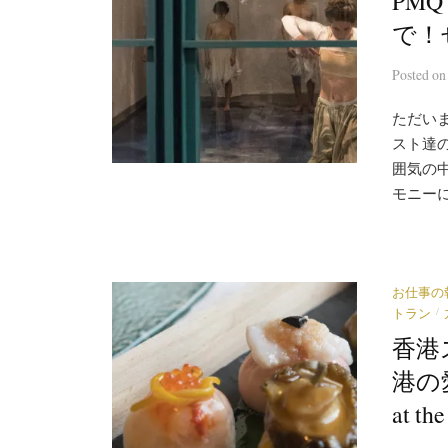
PMQ
で！
Posted
o
ただいま
スト達
囲気の
モニーに
お仕事の
/
トラン
香港
港の愛
at th