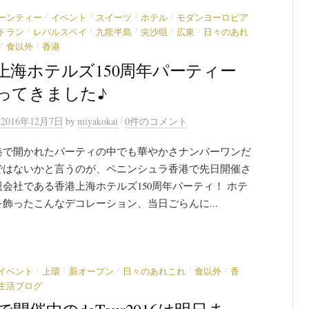
/
/
/
/
ーンティー
イベント
スイーツ
ホテル
モダンヨーロピア
/
/
/
/
/
トラン
レパルスベイ
九龍半島
尖沙咀
広東
日々のあれ
/
/
食以外
香港
上海ホテルズ150周年パーティー
ってきました♪
/
n
2016年12月7日
by
miyakokai
0件のコメント
港で開かれたパーティの中でも華やかさナンバーワンだ
ではないかと言うのが、ペニンシュラ香港で先日開催さ
会社である香港上海ホテルズ150周年パーティ！ ホテ
飾ったこんなデコレーション、当日ごらんに...
/
/
/
/
/
イベント
上環
新オープン
日々のあれこれ
食以外
香
生活ブログ