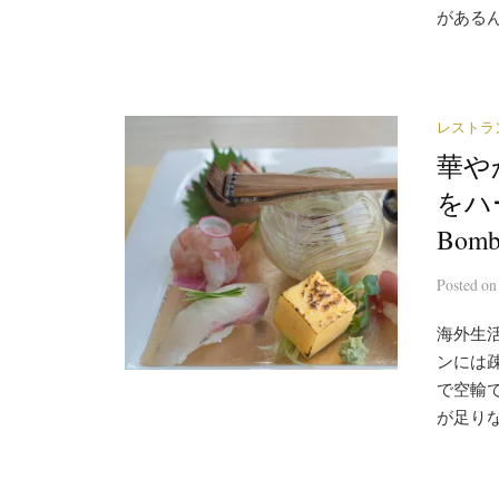
があるん
レストラ
華や
をハ
Bom
Posted
o
海外生
ンには
で空輸
が足りな