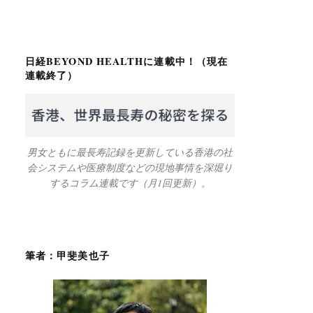
日経BEYOND HEALTHに連載中！（現在
連載終了）
男女ともに最長寿記録を更新している香港の社
会システムや医療制度などの現地事情を深堀り
するコラム連載です（月1回更新）。
筆者：甲斐美也子