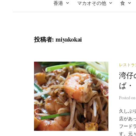
香港
マカオその他
食
投稿者:
miyakokai
レストラ
湾仔
ば・・
Posted
o
久しぶ
店があっ
フード
す。元々