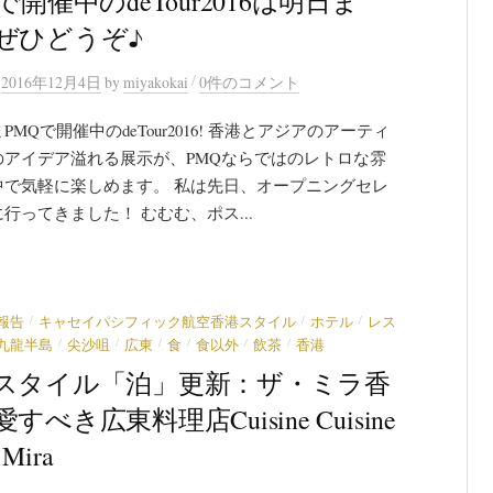
で開催中のdeTour2016は明日ま
ぜひどうぞ♪
/
n
2016年12月4日
by
miyakokai
0件のコメント
PMQで開催中のdeTour2016! 香港とアジアのアーティ
のアイデア溢れる展示が、PMQならではのレトロな雰
中で気軽に楽しめます。 私は先日、オープニングセレ
行ってきました！ むむむ、ポス...
/
/
/
報告
キャセイパシフィック航空香港スタイル
ホテル
レス
/
/
/
/
/
/
九龍半島
尖沙咀
広東
食
食以外
飲茶
香港
スタイル「泊」更新：ザ・ミラ香
すべき広東料理店Cuisine Cuisine
e Mira