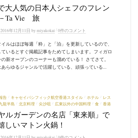
で大人気の日本人シェフのフレン
Ta Vie 旅
/
n
2016年12月11日
by
miyakokai
0件のコメント
タイルはほぼ毎週「粋」と「泊」を更新しているので、
しているとすぐ掲載記事をためてしまいます。フィガロ
ンの新オープンのコーナーも溜めている！ さてさて。
あらゆるジャンルで活躍している、頑張っている...
/
/
/
報告
キャセイパシフィック航空香港スタイル
ホテル
レス
/
/
/
/
/
九龍半島
北京料理
尖沙咀
広東以外の中国料理
食
香港
ヤルガーデンの名店「東来順」で
嬉しいマトン火鍋！
/
n
2016年12月11日
by
miyakokai
0件のコメント