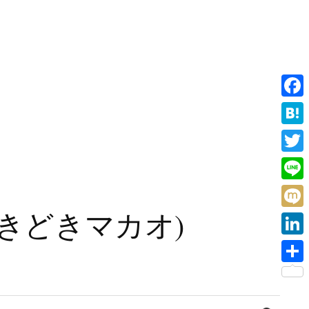
F
a
H
c
a
T
e
t
w
L
b
e
i
i
旧香港ときどきマカオ)
o
M
n
t
n
o
i
a
L
t
e
k
x
i
e
共
i
n
r
有
検