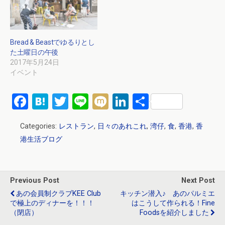
Bread & Beastでゆるりとし
た土曜日の午後
2017年5月24日
イベント
F
H
T
Li
M
Li
共
a
at
wi
n
ixi
n
有
Categories:
レストラン
,
日々のあれこれ
,
湾仔
,
食
,
香港
,
香
ce
e
tt
e
ke
港生活ブログ
b
n
er
dI
o
a
n
o
Previous Post
Next Post
k
あの会員制クラブKEE Club
キッチン潜入♪ あのパルミエ
で極上のディナーを！！！
はこうして作られる！Fine
（閉店）
Foodsを紹介しました