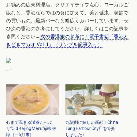
お勧めの広東料理店、クリエイティブ点心、ローカルご
飯など、香港ならではの食に加えて、美と健康、老舗で
の買いもの、最新バーなど幅広くカバーしています。ぜ
ひ次の香港の参考にしてください。詳しくはこの記事を
参照ください→
次の香港旅の参考に！電子書籍「香港と
きどきマカオ Vol. 1」（サンプル記事入り）
心まで温まる滋養たっぷ
九龍側に嬉しい新顔！China
り”Old Beijing Menu”@東来
Tang Harbour City店を紹介
順（～5月末）
しました♪