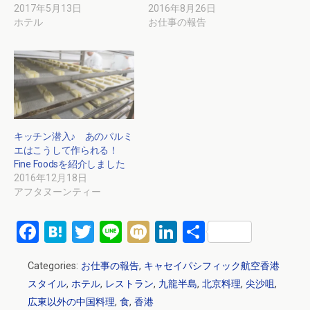
2017年5月13日
2016年8月26日
ホテル
お仕事の報告
キッチン潜入♪ あのパルミ
エはこうして作られる！
Fine Foodsを紹介しました
2016年12月18日
アフタヌーンティー
F
H
T
Li
M
Li
共
a
at
wi
n
ixi
n
有
Categories:
お仕事の報告
,
キャセイパシフィック航空香港
ce
e
tt
e
ke
スタイル
,
ホテル
,
レストラン
,
九龍半島
,
北京料理
,
尖沙咀
,
b
n
er
dI
広東以外の中国料理
,
食
,
香港