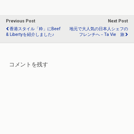
o
a
n
o
k
Previous Post
Next Post
香港スタイル「粋」にBeef
地元で大人気の日本人シェフの
& Libertyを紹介しました♪
フレンチへ－Ta Vie 旅
コメントを残す