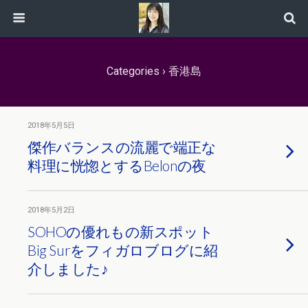
Categories ›
香港島
2018年5月5日
傑作バランスの流麗で端正な
料理に恍惚とするBelonの夜
2018年5月2日
SOHOの優れもの新スポット
Big Surをフィガロブログに紹
介しました♪