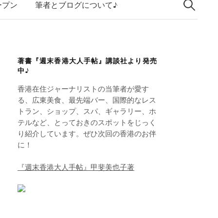
索:
k
ープン
筆者とブログについて♪
e
d
I
著書『週末香港大人手帖』講談社より発売
n
中♪
香港在住ジャーナリストの当筆者が愛す
る、広東美食、最先端バー、国際的なレス
トラン、ショップ、スパ、ギャラリー、ホ
テルなど、とっておきのスポットをじっく
り紹介しています。ぜひ次回の香港のお伴
に！
『週末香港大人手帖』甲斐美也子著