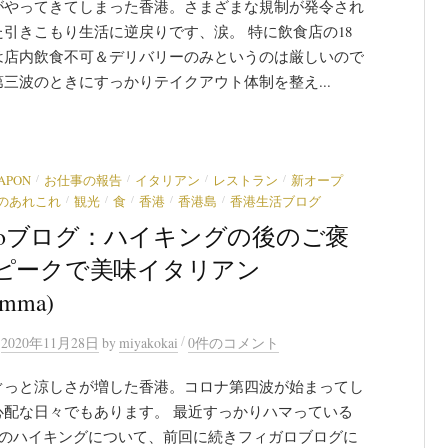
がやってきてしまった香港。さまざまな規制が発令され
た引きこもり生活に逆戻りです、涙。 特に飲食店の18
は店内飲食不可＆デリバリーのみというのは厳しいので
三波のときにすっかりテイクアウト体制を整え...
/
/
/
/
JAPON
お仕事の報告
イタリアン
レストラン
新オープ
/
/
/
/
/
のあれこれ
観光
食
香港
香港島
香港生活ブログ
garoブログ：ハイキングの後のご褒
ピークで美味イタリアン
mma)
/
n
2020年11月28日
by
miyakokai
0件のコメント
ぐっと涼しさが増した香港。コロナ第四波が始まってし
心配な日々でもあります。 最近すっかりハマっている
Kへのハイキングについて、前回に続きフィガロブログに