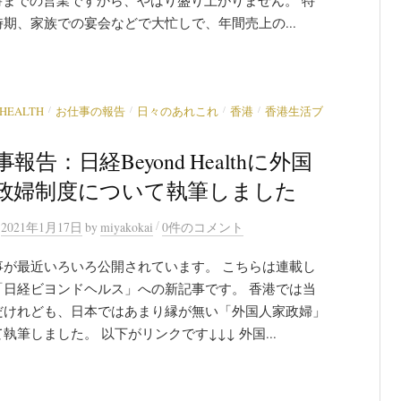
期、家族での宴会などで大忙しで、年間売上の...
/
/
/
/
 HEALTH
お仕事の報告
日々のあれこれ
香港
香港生活ブ
報告：日経Beyond Healthに外国
政婦制度について執筆しました
/
n
2021年1月17日
by
miyakokai
0件のコメント
事が最近いろいろ公開されています。 こちらは連載し
「日経ビヨンドヘルス」への新記事です。 香港では当
だけれども、日本ではあまり縁が無い「外国人家政婦」
執筆しました。 以下がリンクです↓↓↓ 外国...