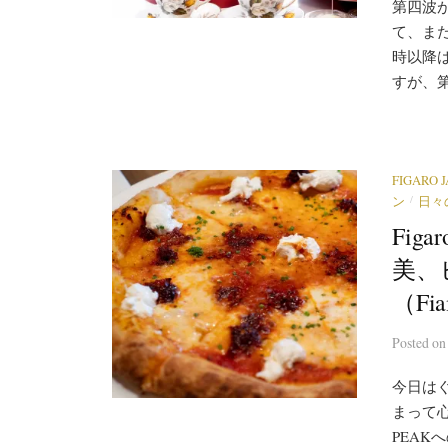
第四波
て、ま
時以降
すが、第
FIGARO 
/
ン
日々
Fi
美、
（Fia
Posted
o
今日は
まって
PEA