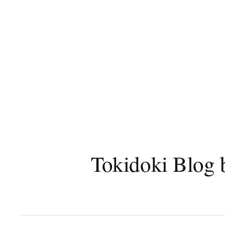
コ
ン
テ
ン
ツ
へ
ス
キ
ッ
プ
Tokidoki B