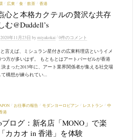
/
/
/
/
環
広東
食
飲茶
香港
点心と本格カクテルの贅沢な共存
む@Duddell’s
/
n
2020年11月23日
by
miyakokai
0件のコメント
ell’sと言えば、ミシュラン星付きの広東料理店というイメ
持つ方が多いはず。 もともとはアートバーゼルが香港
決まった2013年に、アート業界関係者が集える社交場
て構想が練られてい...
/
/
/
/
JAPON
お仕事の報告
モダンヨーロピアン
レストラン
中
香港
garoブログ：新名店「MONO」で楽
「カカオ in 香港」を体験