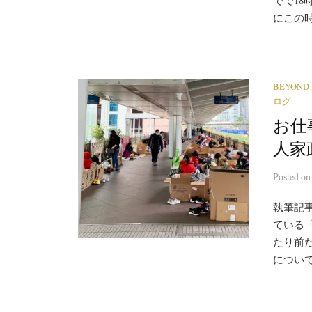
にこの時
BEYOND
ログ
お仕事
人家
Posted
o
執筆記
ている
たり前
について