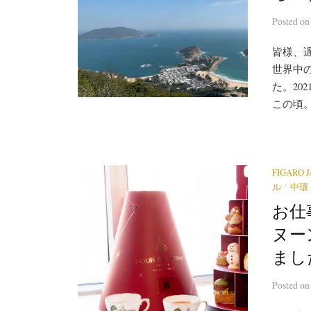
Posted
o
皆様、
世界中の
た。20
この頃。
FIGARO 
/
ル
中環
お仕
ヌー
まし
Posted
o