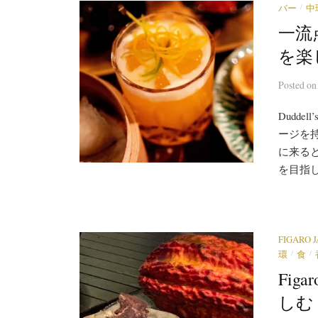
/
バー
中
一流
を楽し
Posted
o
Dudd
ージを
に来ると
を目指し
FIGARO 
/
/
環
食
Fi
しむ