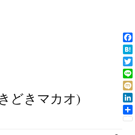
F
a
H
c
a
T
e
t
w
L
b
e
i
i
旧香港ときどきマカオ)
o
M
n
t
n
o
i
a
L
t
e
k
x
i
e
共
i
n
r
有
検