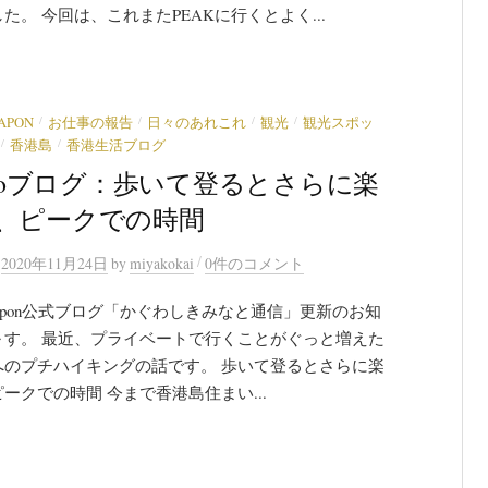
た。 今回は、これまたPEAKに行くとよく...
/
/
/
/
JAPON
お仕事の報告
日々のあれこれ
観光
観光スポッ
/
/
香港島
香港生活ブログ
garoブログ：歩いて登るとさらに楽
、ピークでの時間
/
n
2020年11月24日
by
miyakokai
0件のコメント
ro Japon公式ブログ「かぐわしきみなと通信」更新のお知
～す。 最近、プライベートで行くことがぐっと増えた
へのプチハイキングの話です。 歩いて登るとさらに楽
ークでの時間 今まで香港島住まい...