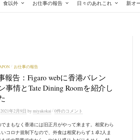
食以外
お仕事の報告
日々のあれこれ
新オ
/
JAPON
お仕事の報告
報告：Figaro webに香港バレン
事情とTate Dining Roomを紹介し
た
/
n
2021年2月9日
by
miyakokai
0件のコメント
のでまもなく香港には旧正月がやって来ます。相変わら
しいコロナ規制下なので、外食は相変わらず１卓2人ま
8時までの営業ですから、やはり盛り上がりません。 特