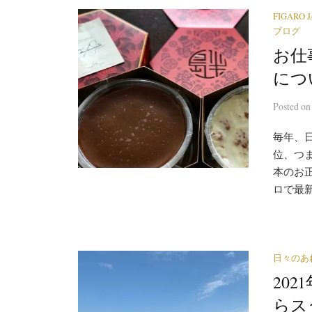
FIGARO 
ブログ
お仕事
につ
Posted
o
毎年、
位、つま
本のお
ロで最新
日々のあ
202
らス