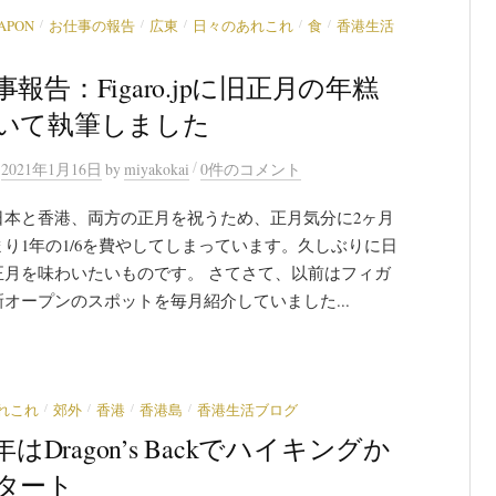
/
/
/
/
/
JAPON
お仕事の報告
広東
日々のあれこれ
食
香港生活
報告：Figaro.jpに旧正月の年糕
いて執筆しました
/
n
2021年1月16日
by
miyakokai
0件のコメント
日本と香港、両方の正月を祝うため、正月気分に2ヶ月
り1年の1/6を費やしてしまっています。久しぶりに日
正月を味わいたいものです。 さてさて、以前はフィガ
オープンのスポットを毎月紹介していました...
/
/
/
/
れこれ
郊外
香港
香港島
香港生活ブログ
1年はDragon’s Backでハイキングか
タート