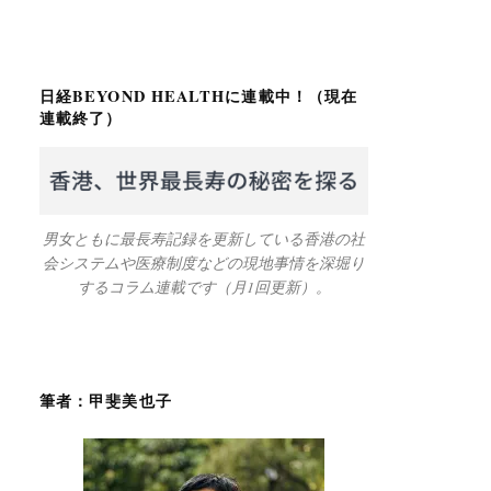
日経BEYOND HEALTHに連載中！（現在
連載終了）
男女ともに最長寿記録を更新している香港の社
会システムや医療制度などの現地事情を深堀り
するコラム連載です（月1回更新）。
筆者：甲斐美也子