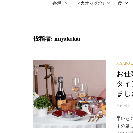
香港
マカオその他
食
投稿者:
miyakokai
FIGARO 
お仕事
タイン
まし
Posted
o
早いも
すの厳
でで1