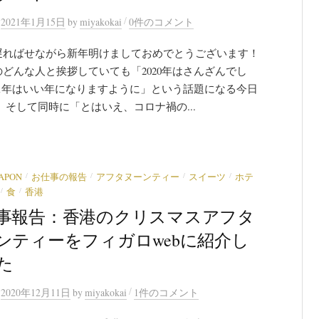
/
n
2021年1月15日
by
miyakokai
0件のコメント
遅ればせながら新年明けましておめでとうございます！
どんな人と挨拶していても「2020年はさんざんでし
21年はいい年になりますように」という話題になる今日
 そして同時に「とはいえ、コロナ禍の...
/
/
/
/
JAPON
お仕事の報告
アフタヌーンティー
スイーツ
ホテ
/
/
食
香港
事報告：香港のクリスマスアフタ
ンティーをフィガロwebに紹介し
た
/
n
2020年12月11日
by
miyakokai
1件のコメント