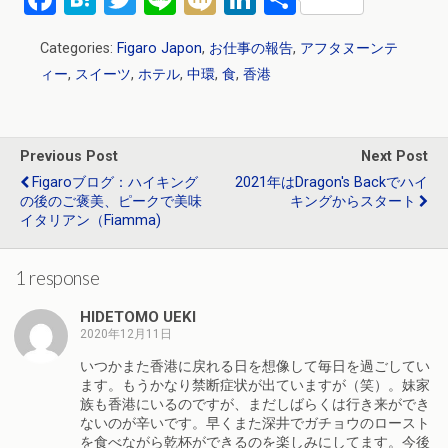
a
at
wi
n
ixi
n
有
Categories:
Figaro Japon
,
お仕事の報告
,
アフタヌーンテ
ce
e
tt
e
ke
ィー
,
スイーツ
,
ホテル
,
中環
,
食
,
香港
b
n
er
dI
o
a
n
o
Previous Post
Next Post
k
Figaroブログ：ハイキング
2021年はDragon's Backでハイ
の後のご褒美、ピークで美味
キングからスタート
イタリアン（Fiamma)
1 response
HIDETOMO UEKI
2020年12月11日
いつかまた香港に戻れる日を想像して毎日を過ごしてい
ます。もうかなり禁断症状が出ていますが（笑）。妹家
族も香港にいるのですが、まだしばらくは行き来ができ
ないのが辛いです。早くまた深井でガチョウのロースト
を食べながら乾杯ができるのを楽しみにしてます。今後