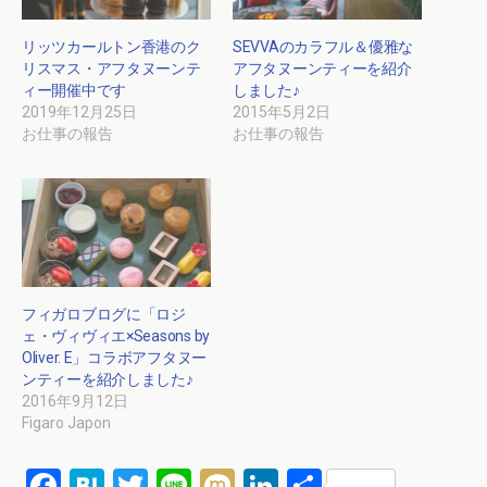
リッツカールトン香港のク
SEVVAのカラフル＆優雅な
リスマス・アフタヌーンテ
アフタヌーンティーを紹介
ィー開催中です
しました♪
2019年12月25日
2015年5月2日
お仕事の報告
お仕事の報告
フィガロブログに「ロジ
ェ・ヴィヴィエ×Seasons by
Oliver. E」コラボアフタヌー
ンティーを紹介しました♪
2016年9月12日
Figaro Japon
F
H
T
Li
M
Li
共