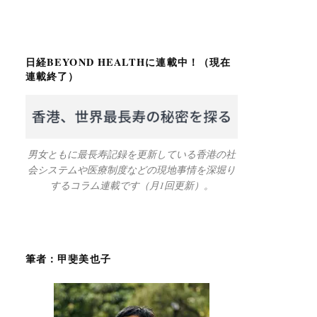
日経BEYOND HEALTHに連載中！（現在
連載終了）
男女ともに最長寿記録を更新している香港の社
会システムや医療制度などの現地事情を深堀り
するコラム連載です（月1回更新）。
筆者：甲斐美也子