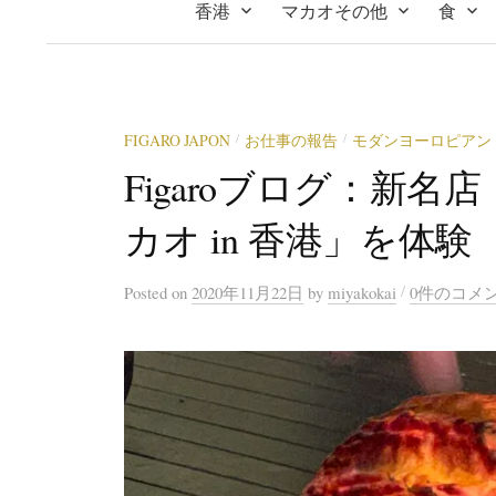
香港
マカオその他
食
FIGARO JAPON
お仕事の報告
モダンヨーロピアン
/
/
Figaroブログ：新名
カオ in 香港」を体験
/
Posted
on
2020年11月22日
by
miyakokai
0件のコメ