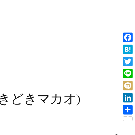
F
a
H
c
a
T
e
t
w
L
b
e
i
i
旧香港ときどきマカオ)
o
M
n
t
n
o
i
a
L
t
e
k
x
i
e
共
i
n
r
有
検