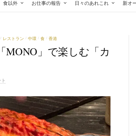
食以外
お仕事の報告
日々のあれこれ
新オ
レストラン
中環
食
香港
/
/
/
/
店「MONO」で楽しむ「カ
ント