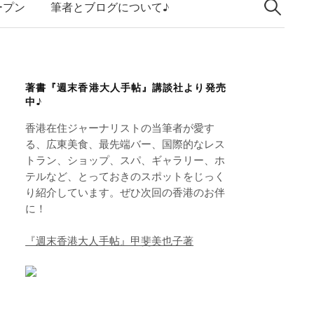
索:
k
ープン
筆者とブログについて♪
e
d
I
著書『週末香港大人手帖』講談社より発売
n
中♪
香港在住ジャーナリストの当筆者が愛す
る、広東美食、最先端バー、国際的なレス
トラン、ショップ、スパ、ギャラリー、ホ
テルなど、とっておきのスポットをじっく
り紹介しています。ぜひ次回の香港のお伴
に！
『週末香港大人手帖』甲斐美也子著