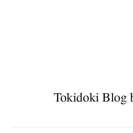
コ
ン
テ
ン
ツ
へ
ス
キ
ッ
プ
Tokidoki B