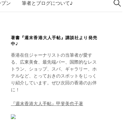
索:
k
ープン
筆者とブログについて♪
e
d
I
著書『週末香港大人手帖』講談社より発売
n
中♪
香港在住ジャーナリストの当筆者が愛す
る、広東美食、最先端バー、国際的なレス
トラン、ショップ、スパ、ギャラリー、ホ
テルなど、とっておきのスポットをじっく
り紹介しています。ぜひ次回の香港のお伴
に！
『週末香港大人手帖』甲斐美也子著