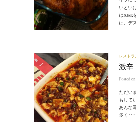
いとい
はXbo
は、デス
レストラ
激辛
Posted
o
ただい
もして
あんな
多く･･