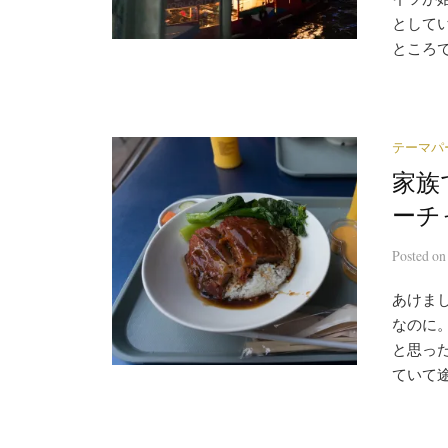
として
ところで
テーマパ
家族
ーチ
Posted
o
あけま
なのに
と思っ
ていて途