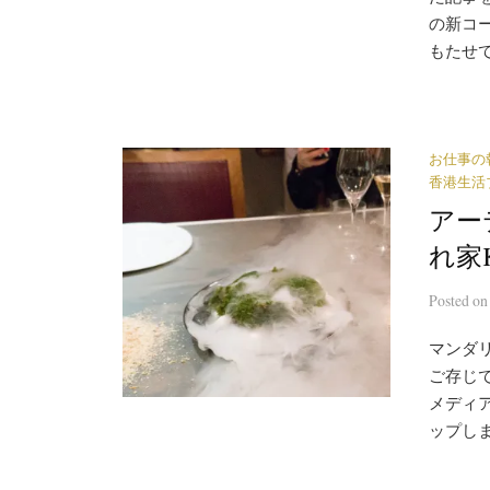
の新コーナ
もたせて
お仕事の
香港生活
アー
れ家K
Posted
o
マンダリ
ご存じ
メディ
ップしま