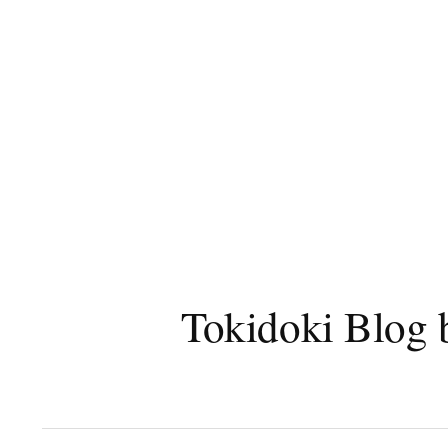
コ
ン
テ
ン
ツ
へ
ス
キ
ッ
プ
Tokidoki B