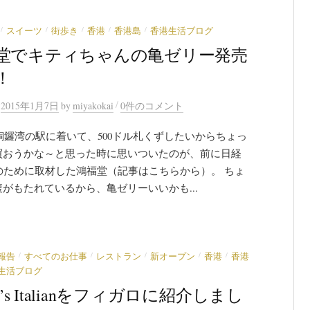
/
/
/
/
/
スイーツ
街歩き
香港
香港島
香港生活ブログ
堂でキティちゃんの亀ゼリー発売
！
/
n
2015年1月7日
by
miyakokai
0件のコメント
銅鑼湾の駅に着いて、500ドル札くずしたいからちょっ
買おうかな～と思った時に思いついたのが、前に日経
ayのために取材した鴻福堂（記事はこちらから）。 ちょ
がもたれているから、亀ゼリーいいかも...
/
/
/
/
/
報告
すべてのお仕事
レストラン
新オープン
香港
香港
生活ブログ
ie’s Italianをフィガロに紹介しまし