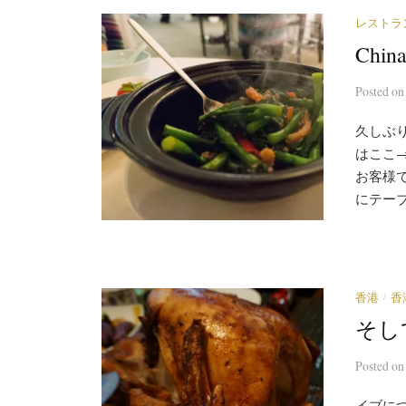
レストラ
Chi
Posted
o
久しぶり
はここ
お客様
にテーブ
/
香港
香
そし
Posted
o
イブに