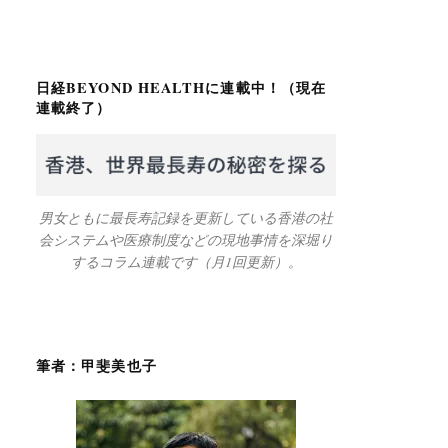
日経BEYOND HEALTHに連載中！（現在
連載終了）
男女ともに最長寿記録を更新している香港の社
会システムや医療制度などの現地事情を深堀り
するコラム連載です（月1回更新）。
筆者：甲斐美也子