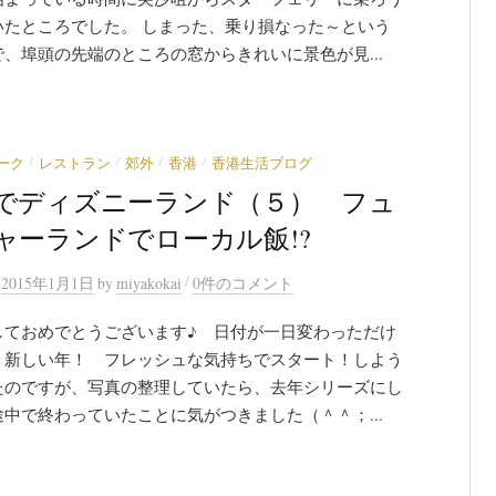
いたところでした。 しまった、乗り損なった～という
、埠頭の先端のところの窓からきれいに景色が見...
/
/
/
/
ーク
レストラン
郊外
香港
香港生活ブログ
でディズニーランド（５） フュ
ャーランドでローカル飯!?
/
n
2015年1月1日
by
miyakokai
0件のコメント
しておめでとうございます♪ 日付が一日変わっただけ
。新しい年！ フレッシュな気持ちでスタート！しよう
たのですが、写真の整理していたら、去年シリーズにし
中で終わっていたことに気がつきました（＾＾；...