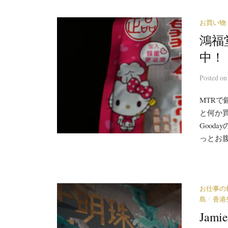
お買い物
鴻福
中！
Posted
o
MTRで
と何か
Good
っとお腹
お仕事の
/
島
香港
Jam