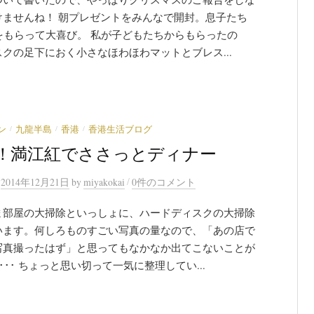
けませんね！ 朝プレゼントをみんなで開封。息子たち
xをもらって大喜び。 私が子どもたちからもらったの
クの足下におく小さなほわほわマットとブレス...
/
/
/
ン
九龍半島
香港
香港生活ブログ
！満江紅でささっとディナー
/
n
2014年12月21日
by
miyakokai
0件のコメント
ま部屋の大掃除といっしょに、ハードディスクの大掃除
います。何しろものすごい写真の量なので、「あの店で
写真撮ったはず」と思ってもなかなか出てこないことが
････ ちょっと思い切って一気に整理してい...