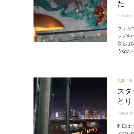
た
Posted
o
フィガロ1
ップさ
最近は
うなので
九龍半島
スタ
とり
Posted
o
昨日は
イツが