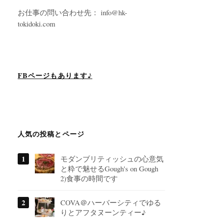
お仕事の問い合わせ先： info@hk-
tokidoki.com
FBページもあります♪
人気の投稿とページ
モダンブリティッシュの心意気
と粋で魅せるGough's on Gough
2)食事の時間です
COVA＠ハーバーシティでゆる
りとアフタヌーンティー♪