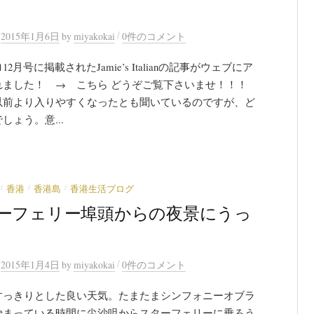
/
n
2015年1月6日
by
miyakokai
0件のコメント
2月号に掲載されたJamie’s Italianの記事がウェブにア
れました！ → こちら どうぞご覧下さいませ！！！
以前より入りやすくなったとも聞いているのですが、ど
しょう。意...
/
/
/
香港
香港島
香港生活ブログ
ーフェリー埠頭からの夜景にうっ
/
n
2015年1月4日
by
miyakokai
0件のコメント
すっきりとした良い天気。たまたまシンフォニーオブラ
始まっている時間に尖沙咀からスターフェリーに乗ろう