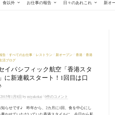
食以外
お仕事の報告
日々のあれこれ
新オ
/
/
/
/
/
報告
すべてのお仕事
レストラン
新オープン
香港
香港
生活ブログ
セイパシフィック航空「香港スタ
」に新連載スタート！1回目は口
♪
/
n
2015年1月8日
by
miyakokai
0件のコメント
お知らせです♪ 昨年から、2カ月に1回、食を中心にし
を書かせていただいていた香港スタイルに、今日から私