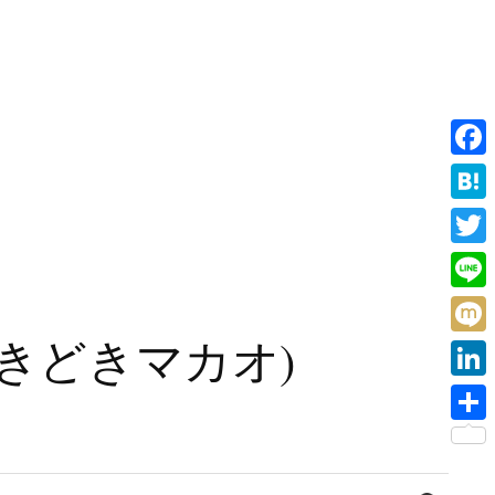
F
a
H
c
a
T
e
t
w
L
b
e
i
i
旧香港ときどきマカオ)
o
M
n
t
n
o
i
a
L
t
e
k
x
i
e
共
i
n
r
有
検