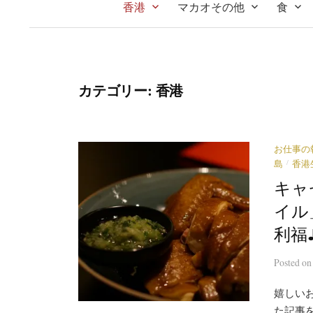
香港
マカオその他
食
カテゴリー:
香港
お仕事の
/
島
香港
キャ
イル
利福
Posted
o
嬉しい
た記事