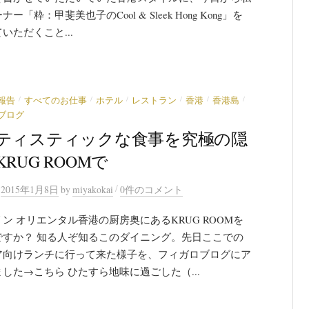
ー「粋：甲斐美也子のCool & Sleek Hong Kong」を
いただくこと...
/
/
/
/
/
/
報告
すべてのお仕事
ホテル
レストラン
香港
香港島
ブログ
ティスティックな食事を究極の隠
RUG ROOMで
/
n
2015年1月8日
by
miyakokai
0件のコメント
ン オリエンタル香港の厨房奥にあるKRUG ROOMを
ですか？ 知る人ぞ知るこのダイニング。先日ここでの
ア向けランチに行って来た様子を、フィガロブログにア
した→こちら ひたすら地味に過ごした（...