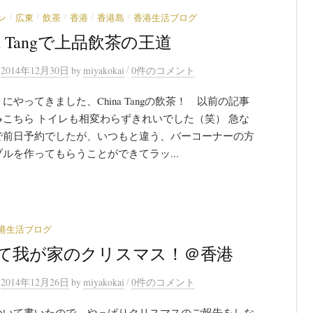
/
/
/
/
/
ン
広東
飲茶
香港
香港島
香港生活ブログ
na Tangで上品飲茶の王道
/
n
2014年12月30日
by
miyakokai
0件のコメント
にやってきました、China Tangの飲茶！ 以前の記事
→こちら トイレも相変わらずきれいでした（笑） 急な
で前日予約でしたが、いつもと違う、バーコーナーの方
ルを作ってもらうことができてラッ...
港生活ブログ
て我が家のクリスマス！＠香港
/
n
2014年12月26日
by
miyakokai
0件のコメント
ついて書いたので、やっぱりクリスマスのご報告をしな