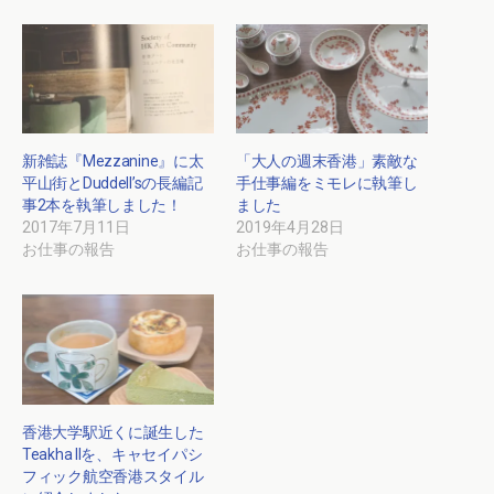
新雑誌『Mezzanine』に太
「大人の週末香港」素敵な
平山街とDuddell’sの長編記
手仕事編をミモレに執筆し
事2本を執筆しました！
ました
2017年7月11日
2019年4月28日
お仕事の報告
お仕事の報告
香港大学駅近くに誕生した
Teakha IIを、キャセイパシ
フィック航空香港スタイル