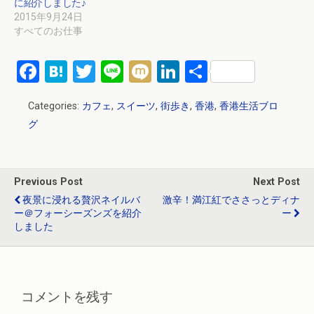
に紹介しました♪
2015年9月24日
すべてのお仕事
F
H
T
Li
M
Li
共
a
at
wi
n
ixi
n
有
Categories:
カフェ
,
スイーツ
,
街歩き
,
香港
,
香港生活ブロ
ce
e
tt
e
ke
グ
b
n
er
dI
o
a
n
o
Previous Post
Next Post
k
夜景に浸れる贅沢ネイルバ
激辛！満江紅でささっとディナ
ー＠フォーシーズンズを紹介
ー
しました
コメントを残す