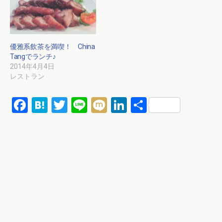
優雅系飲茶を満喫！ China
Tangでランチ♪
2014年4月4日
レストラン
F
H
T
Li
M
Li
共
a
at
wi
n
ixi
n
有
ce
e
tt
e
ke
b
n
er
dI
o
a
n
o
k