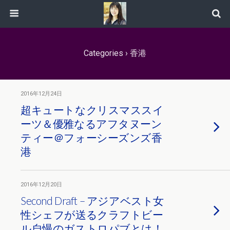
Categories ›
香港
2016年12月24日
超キュートなクリスマススイ
ーツ＆優雅なるアフタヌーン
ティー＠フォーシーズンズ香
港
2016年12月20日
Second Draft – アジアベスト女
性シェフが送るクラフトビー
ル自慢のガストロパブとは！