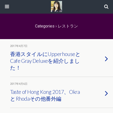
Categories ›
レストラン
2017年4月7日
香港スタイルにUpperhouseと
Cafe Gray Deluxeを紹介しまし
た！
2017年4月6日
Taste of Hong Kong 2017、Okra
とRhodaその他番外編