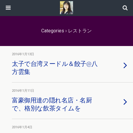
Categories ›
レストラン
2016年1月13日
太子で台湾ヌードル＆餃子@八
方雲集
2016年1月11日
富豪御用達の隠れ名店・名厨
で、格別な飲茶タイムを
2016年1月4日