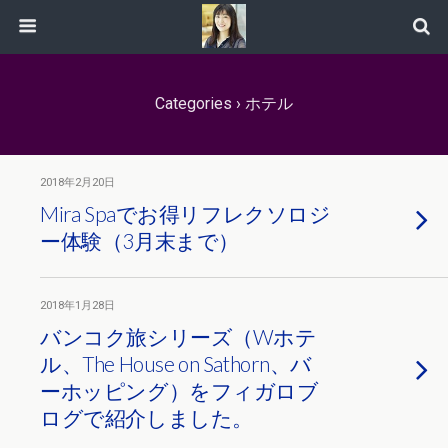
Categories ›
ホテル
2018年2月20日
Mira Spaでお得リフレクソロジ
ー体験（3月末まで）
2018年1月28日
バンコク旅シリーズ（Wホテ
ル、The House on Sathorn、バ
ーホッピング）をフィガロブ
ログで紹介しました。