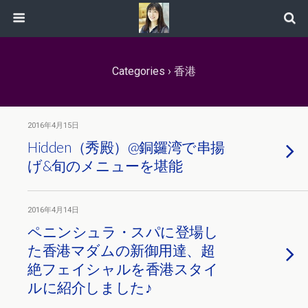
Categories ›
香港
2016年4月15日
Hidden（秀殿）@銅鑼湾で串揚
げ&旬のメニューを堪能
2016年4月14日
ペニンシュラ・スパに登場し
た香港マダムの新御用達、超
絶フェイシャルを香港スタイ
ルに紹介しました♪