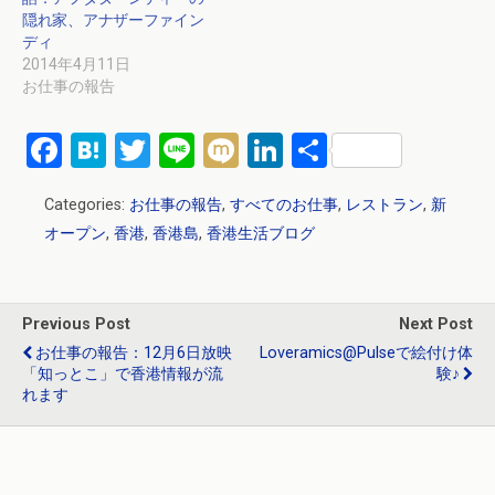
隠れ家、アナザーファイン
ディ
2014年4月11日
お仕事の報告
F
H
T
Li
M
Li
共
a
at
wi
n
ixi
n
有
Categories:
お仕事の報告
,
すべてのお仕事
,
レストラン
,
新
ce
e
tt
e
ke
オープン
,
香港
,
香港島
,
香港生活ブログ
b
n
er
dI
o
a
n
o
Previous Post
Next Post
k
お仕事の報告：12月6日放映
Loveramics@Pulseで絵付け体
「知っとこ」で香港情報が流
験♪
れます