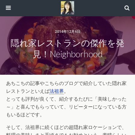
2014年12月6日
隠れ家レストランの傑作を発
見！Neighborhood
あちこちの記事やこちらのブログで紹介していた隠れ家
レストランといえば
法祖界
。
とっても評判が良くて、紹介するたびに「美味しかった
～」と喜んでもらっていて、リピーターになっている方
もいるほどです。
そして、法祖界に続くほどの超隠れ家ロケーションで、