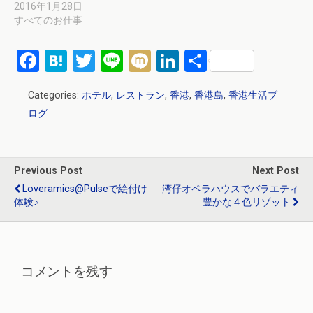
2016年1月28日
すべてのお仕事
F
H
T
Li
M
Li
共
a
at
wi
n
ixi
n
有
Categories:
ホテル
,
レストラン
,
香港
,
香港島
,
香港生活ブ
ce
e
tt
e
ke
ログ
b
n
er
dI
o
a
n
o
Previous Post
Next Post
k
Loveramics@Pulseで絵付け
湾仔オペラハウスでバラエティ
体験♪
豊かな４色リゾット
コメントを残す