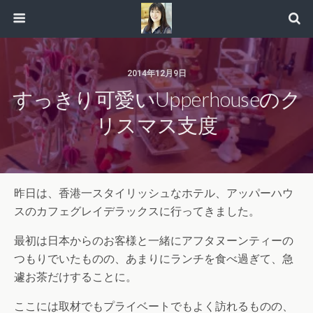
2014年12月9日
すっきり可愛いUpperhouseのク
リスマス支度
昨日は、香港一スタイリッシュなホテル、アッパーハウ
スのカフェグレイデラックスに行ってきました。
最初は日本からのお客様と一緒にアフタヌーンティーの
つもりでいたものの、あまりにランチを食べ過ぎて、急
遽お茶だけすることに。
ここには取材でもプライベートでもよく訪れるものの、