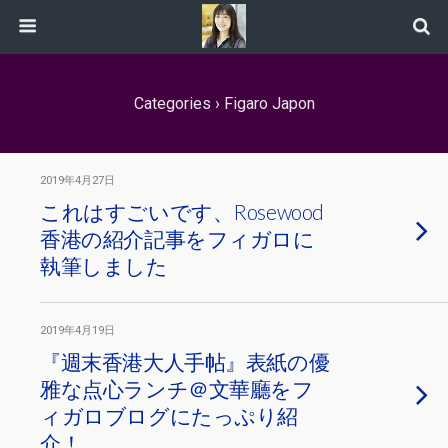
Categories ›
Figaro Japon
2019年4月27日
これはすごいです、Rosewood
香港の紹介記事をフィガロに
執筆しました
2019年4月19日
『週末香港大人手帖』表紙の優
雅な点心ランチ＠文華廳をフ
ィガロブログにたっぷり紹
介！