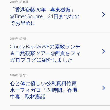
2018年1月16日
「香港瓷藝90年 – 粵東磁廠」
@Times Square、21日までなの
でお早めに
2018年1月7日
Cloudy Bay×WWFの素敵ランチ
＆自然観察ツアー@西貢をフィ
ガロブログに紹介しました
2018年1月5日
心と体に優しい公利真料竹蔗
水ーフィガロ「24時間、香港
中毒」取材裏話