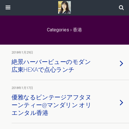
Categories ›
香港
2018年1月29日
絶景ハーバービューのモダン
広東HEXAで点心ランチ
2018年1月17日
優雅なるビンテージアフタヌ
ーンティー@マンダリン オリ
エンタル香港