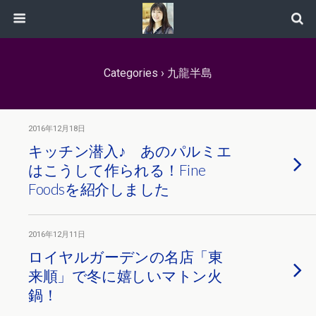
Categories ›
九龍半島
2016年12月18日
キッチン潜入♪ あのパルミエ
はこうして作られる！Fine
Foodsを紹介しました
2016年12月11日
ロイヤルガーデンの名店「東
来順」で冬に嬉しいマトン火
鍋！