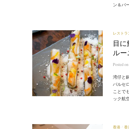
ン＆バー
レストラ
目に
ルー
Posted
o
湾仔と
バルセ
ことで
ック航空
/
香港
香