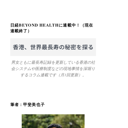
日経BEYOND HEALTHに連載中！（現在
連載終了）
男女ともに最長寿記録を更新している香港の社
会システムや医療制度などの現地事情を深堀り
するコラム連載です（月1回更新）。
筆者：甲斐美也子