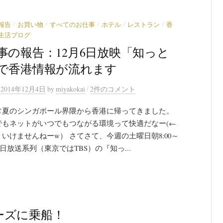
/
/
/
/
/
報告
お買い物
すべてのお仕事
ホテル
レストラン
香
生活ブログ
事の報告：12月6日放映「知っと
で香港情報が流れます
/
n
2014年12月4日
by
miyakokai
2件のコメント
常夏のシンガポール界隈から香港に帰ってきました。
でもネットがいつでもつながる環境って快適だなー(←
いけませんねーw） さてさて、今週の土曜日朝8:00～
、毎日放送系列（東京ではTBS）の『知っ...
ーズに乗船！