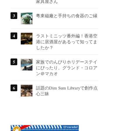
家具屋さん
粵東磁廠と手持ちの食器のご縁
ラストミニッツ番外編！香港空
港に居酒屋があるって知ってま
したか？
家族でのんびりホリデーステイ
にぴったり、グランド・コロア
ン＠マカオ
話題のDim Sum Libraryで創作点
心三昧