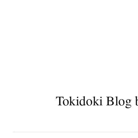
コ
ン
テ
ン
ツ
へ
ス
キ
ッ
プ
Tokidoki B