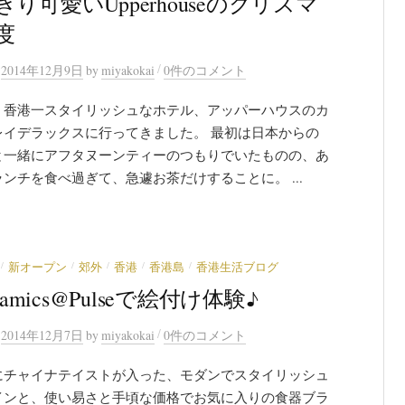
り可愛いUpperhouseのクリスマ
度
/
n
2014年12月9日
by
miyakokai
0件のコメント
、香港一スタイリッシュなホテル、アッパーハウスのカ
レイデラックスに行ってきました。 最初は日本からの
と一緒にアフタヌーンティーのつもりでいたものの、あ
ンチを食べ過ぎて、急遽お茶だけすることに。 ...
/
/
/
/
/
新オープン
郊外
香港
香港島
香港生活ブログ
eramics@Pulseで絵付け体験♪
/
n
2014年12月7日
by
miyakokai
0件のコメント
にチャイナテイストが入った、モダンでスタイリッシュ
インと、使い易さと手頃な価格でお気に入りの食器ブラ