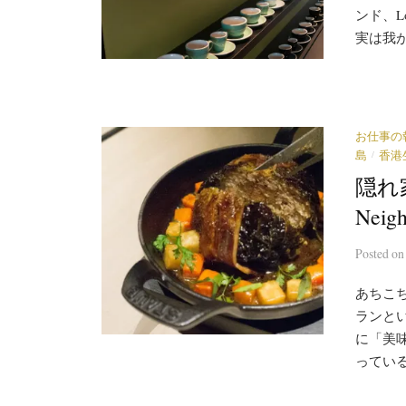
ンド、L
実は我が
お仕事の
/
島
香港
隠れ
Neig
Posted
o
あちこ
ランと
に「美
っている