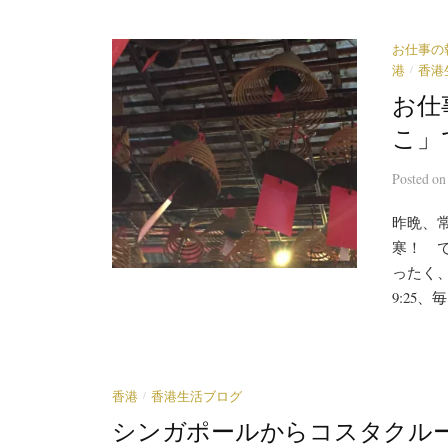
お仕事の
/
港
香港
お仕
こ」
Posted
o
昨晩、
寒！ 
ったく、
9:25
/
香港
香港生活ブログ
シンガポールからコスタクル