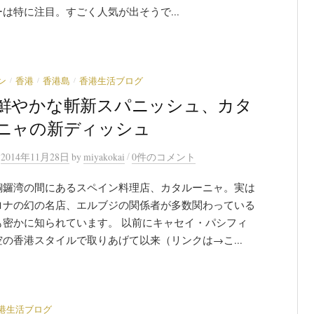
は特に注目。すごく人気が出そうで...
/
/
/
ン
香港
香港島
香港生活ブログ
鮮やかな斬新スパニッシュ、カタ
ニャの新ディッシュ
/
n
2014年11月28日
by
miyakokai
0件のコメント
銅鑼湾の間にあるスペイン料理店、カタルーニャ。実は
ロナの幻の名店、エルブジの関係者が多数関わっている
も密かに知られています。 以前にキャセイ・パシフィ
の香港スタイルで取りあげて以来（リンクは→こ...
港生活ブログ