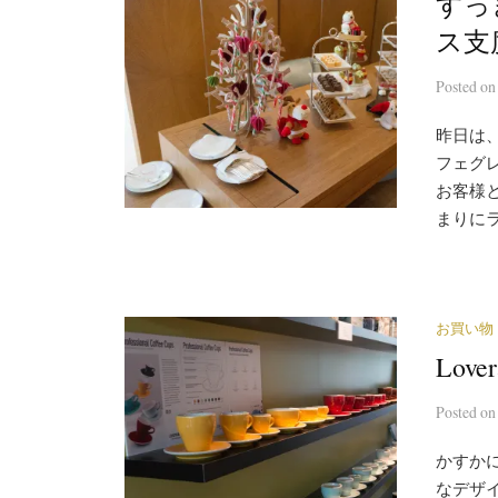
すっき
ス支
Posted
o
昨日は
フェグ
お客様
まりにラ
お買い物
Lov
Posted
o
かすか
なデザ