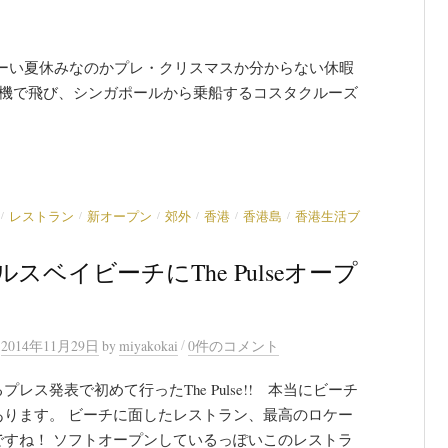
ーい夏休みなのかプレ・クリスマスか分からない休暇
行機で飛び、シンガポールから乗船するコスタクルーズ
/
/
/
/
/
/
レストラン
新オープン
郊外
香港
香港島
香港生活ブ
ルスベイビーチにThe Pulseオープ
/
n
2014年11月29日
by
miyakokai
0件のコメント
プレス発表で初めて行ったThe Pulse!! 本当にビーチ
あります。 ビーチに面したレストラン、最高のロケー
ですね！ ソフトオープンしているっぽいこのレストラ