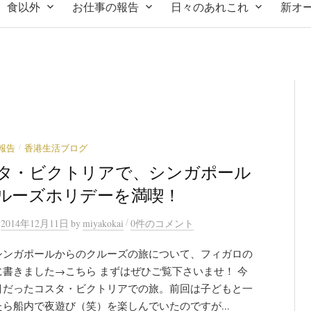
食以外
お仕事の報告
日々のあれこれ
新オ
/
報告
香港生活ブログ
タ・ビクトリアで、シンガポール
ルーズホリデーを満喫！
/
n
2014年12月11日
by
miyakokai
0件のコメント
シンガポールからのクルーズの旅について、フィガロの
に書きました→こちら まずはぜひご覧下さいませ！ 今
目だったコスタ・ビクトリアでの旅。前回は子どもと一
ら船内で夜遊び（笑）を楽しんでいたのですが...