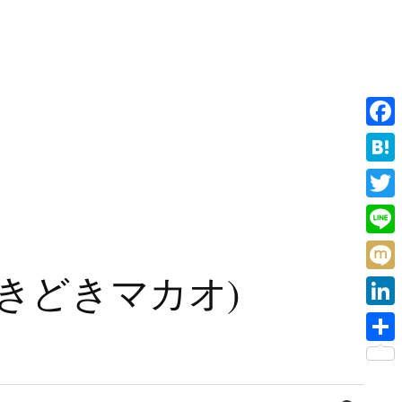
F
a
H
c
a
T
e
t
w
L
b
e
i
i
旧香港ときどきマカオ)
o
M
n
t
n
o
i
a
L
t
e
k
x
i
e
共
i
n
r
有
検