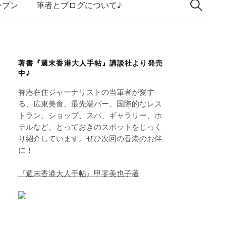
索:
k
ープン
筆者とブログについて♪
e
d
I
著書『週末香港大人手帖』講談社より発売
n
中♪
香港在住ジャーナリストの当筆者が愛す
る、広東美食、最先端バー、国際的なレス
トラン、ショップ、スパ、ギャラリー、ホ
テルなど、とっておきのスポットをじっく
り紹介しています。ぜひ次回の香港のお伴
に！
『週末香港大人手帖』甲斐美也子著