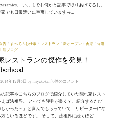
overamics。 いままでも何かと記事で取りあげてるし、
家でも日常遣いに重宝しています→...
/
/
/
/
/
報告
すべてのお仕事
レストラン
新オープン
香港
香港
生活ブログ
家レストランの傑作を発見！
hborhood
/
n
2014年12月6日
by
miyakokai
0件のコメント
ちの記事やこちらのブログで紹介していた隠れ家レスト
いえば法祖界。 とっても評判が良くて、紹介するたび
味しかった～」と喜んでもらっていて、リピーターにな
方もいるほどです。 そして、法祖界に続くほど...