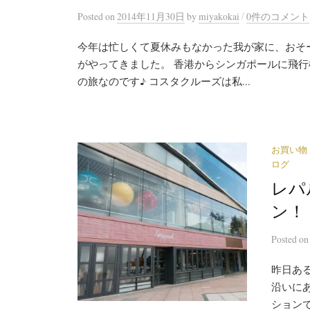
/
Posted
on
2014年11月30日
by
miyakokai
0件のコメント
今年は忙しくて夏休みもなかった我が家に、おそ
がやってきました。 香港からシンガポールに飛
の旅なのです♪ コスタクルーズは私...
お買い物
ログ
レパ
ン！
Posted
o
昨日ある
沿いに
ション