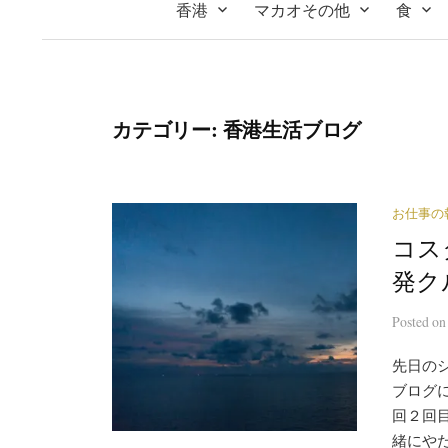
香港
マカオその他
食
カテゴリー:
香港生活ブログ
お仕事の
コス
発ク
Posted
o
先日の
ブログ
回２回
緒にやた