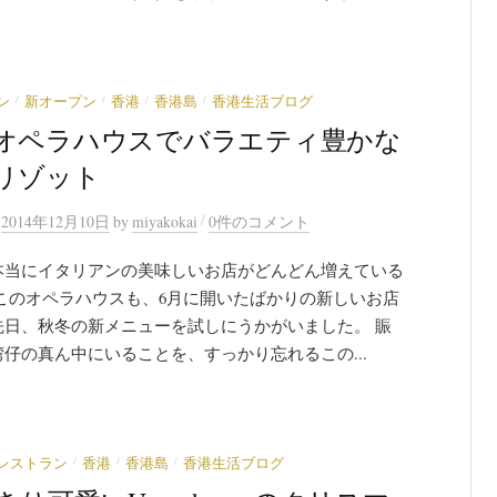
/
/
/
/
ン
新オープン
香港
香港島
香港生活ブログ
オペラハウスでバラエティ豊かな
リゾット
/
n
2014年12月10日
by
miyakokai
0件のコメント
本当にイタリアンの美味しいお店がどんどん増えている
 このオペラハウスも、6月に開いたばかりの新しいお店
先日、秋冬の新メニューを試しにうかがいました。 賑
仔の真ん中にいることを、すっかり忘れるこの...
/
/
/
レストラン
香港
香港島
香港生活ブログ