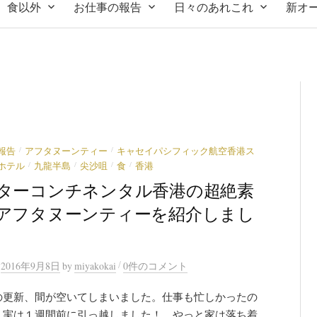
食以外
お仕事の報告
日々のあれこれ
新オ
/
/
報告
アフタヌーンティー
キャセイパシフィック航空香港ス
/
/
/
/
ホテル
九龍半島
尖沙咀
食
香港
ターコンチネンタル香港の超絶素
アフタヌーンティーを紹介しまし
/
n
2016年9月8日
by
miyakokai
0件のコメント
の更新、間が空いてしまいました。仕事も忙しかったの
、実は１週間前に引っ越しました！ やっと家は落ち着