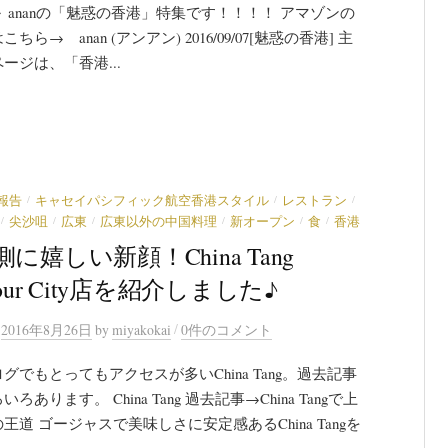
 ananの「魅惑の香港」特集です！！！！ アマゾンの
ちら→ anan (アンアン) 2016/09/07[魅惑の香港] 主
ージは、「香港...
/
/
/
報告
キャセイパシフィック航空香港スタイル
レストラン
/
/
/
/
/
/
尖沙咀
広東
広東以外の中国料理
新オープン
食
香港
に嬉しい新顔！China Tang
bour City店を紹介しました♪
/
n
2016年8月26日
by
miyakokai
0件のコメント
グでもとってもアクセスが多いChina Tang。過去記事
ろあります。 China Tang 過去記事→China Tangで上
王道 ゴージャスで美味しさに安定感あるChina Tangを