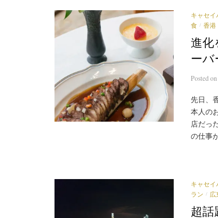
キャセイ
/
食
香港
進化
ーバ
Posted
o
先日、
本人の
店だっ
の仕事が
キャセイ
/
ラン
広
超話