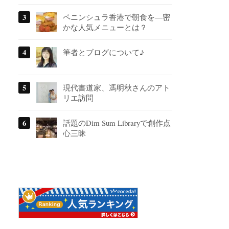
ペニンシュラ香港で朝食を―密
かな人気メニューとは？
筆者とブログについて♪
現代書道家、馮明秋さんのアト
リエ訪問
話題のDim Sum Libraryで創作点
心三昧