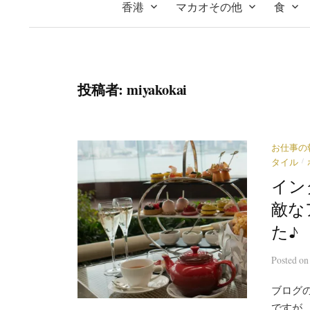
香港
マカオその他
食
投稿者:
miyakokai
お仕事の
/
タイル
イン
敵な
た♪
Posted
o
ブログ
ですが