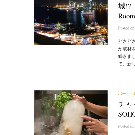
城!?
Ro
Posted
o
どさど
が取材
続きま
て、新し
/
バー
上
チャ
SOH
Posted
o