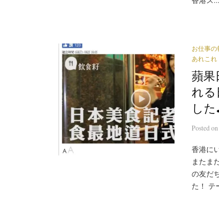
香港ス..
お仕事の
あれこれ
蘋果
れる
した
Posted
o
香港に
またま
の友だ
た！ テ