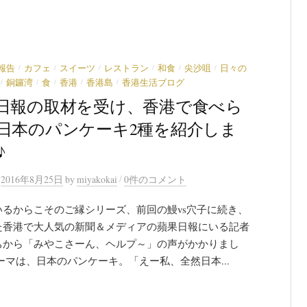
.
/
/
/
/
/
/
報告
カフェ
スイーツ
レストラン
和食
尖沙咀
日々の
/
/
/
/
/
銅鑼湾
食
香港
香港島
香港生活ブログ
日報の取材を受け、香港で食べら
日本のパンケーキ2種を紹介しま
♪
/
n
2016年8月25日
by
miyakokai
0件のコメント
いるからこそのご縁シリーズ、前回の鰻vs穴子に続き、
た香港で大人気の新聞＆メディアの蘋果日報にいる記者
ちから「みやこさーん、ヘルプ～」の声がかかりまし
ーマは、日本のパンケーキ。「えー私、全然日本...