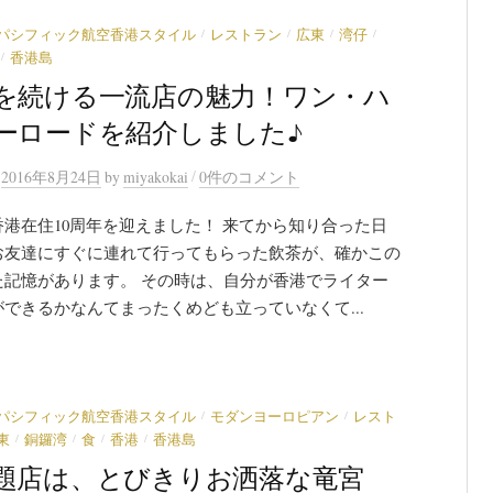
/
/
/
/
パシフィック航空香港スタイル
レストラン
広東
湾仔
/
香港島
を続ける一流店の魅力！ワン・ハ
ーロードを紹介しました♪
/
n
2016年8月24日
by
miyakokai
0件のコメント
香港在住10周年を迎えました！ 来てから知り合った日
お友達にすぐに連れて行ってもらった飲茶が、確かこの
た記憶があります。 その時は、自分が香港でライター
できるかなんてまったくめども立っていなくて...
/
/
パシフィック航空香港スタイル
モダンヨーロピアン
レスト
/
/
/
/
東
銅鑼湾
食
香港
香港島
題店は、とびきりお洒落な竜宮