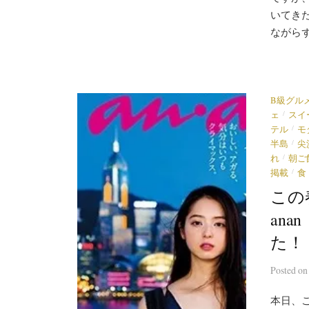
いてき
ながらず
B級グル
/
ェ
スイ
/
テル
モ
/
半島
尖
/
れ
朝ご
/
掲載
食
この
an
た！
Posted
o
本日、