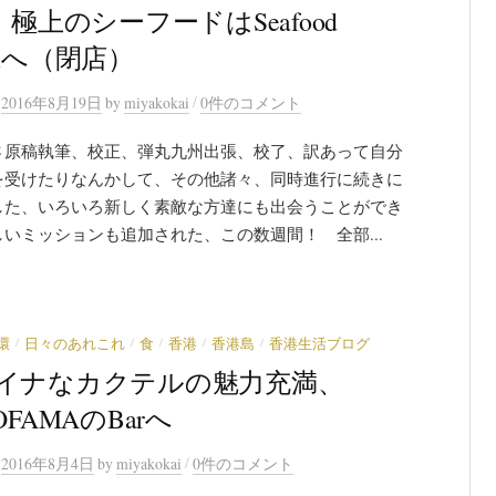
 極上のシーフードはSeafood
omへ（閉店）
/
n
2016年8月19日
by
miyakokai
0件のコメント
さ原稿執筆、校正、弾丸九州出張、校了、訳あって自分
を受けたりなんかして、その他諸々、同時進行に続きに
した、いろいろ新しく素敵な方達にも出会うことができ
いミッションも追加された、この数週間！ 全部...
/
/
/
/
/
環
日々のあれこれ
食
香港
香港島
香港生活ブログ
イナなカクテルの魅力充満、
OFAMAのBarへ
/
n
2016年8月4日
by
miyakokai
0件のコメント