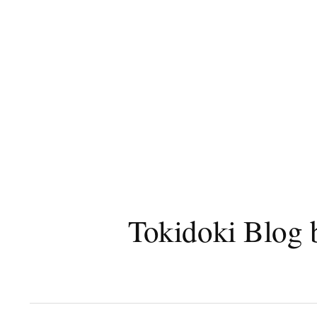
コ
ン
テ
ン
ツ
へ
ス
キ
ッ
プ
Tokidoki B