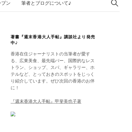
索:
k
ープン
筆者とブログについて♪
e
d
I
著書『週末香港大人手帖』講談社より発売
n
中♪
香港在住ジャーナリストの当筆者が愛す
る、広東美食、最先端バー、国際的なレス
トラン、ショップ、スパ、ギャラリー、ホ
テルなど、とっておきのスポットをじっく
り紹介しています。ぜひ次回の香港のお伴
に！
『週末香港大人手帖』甲斐美也子著