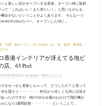
次へと新しい店がオープンする香港。オープン時に取材
がって「これはいい！また来たい！」と思いながらも、
か機会がないということがよくあります。 そんな一つ
のSOHOFAMAのバー。 オープンした頃に...
/
/
/
/
/
/
/
環
中環
新オープン
日々のあれこれ
食
香港
香港島
ブログ
ロ香港インテリアが冴えてる地ビ
店、65 Peel
/
n
2016年8月4日
by
miyakokai
0件のコメント
ログをせっせと更新しちゃって、どうしたの？と思って
。何を隠そう・・・・・・昨日から珍しく九州に出張す
があったのですが、例のNIDA台風のおかげで飛行機が
ルになり2週間延期・・・・・・ということで...