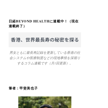
日経BEYOND HEALTHに連載中！（現在
連載終了）
男女ともに最長寿記録を更新している香港の社
会システムや医療制度などの現地事情を深堀り
するコラム連載です（月1回更新）。
筆者：甲斐美也子