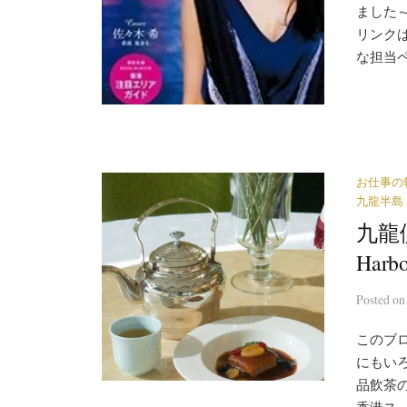
ました～
リンクはこ
な担当ペ
お仕事の
九龍半島
九龍側
Har
Posted
o
このブロ
にもいろい
品飲茶の