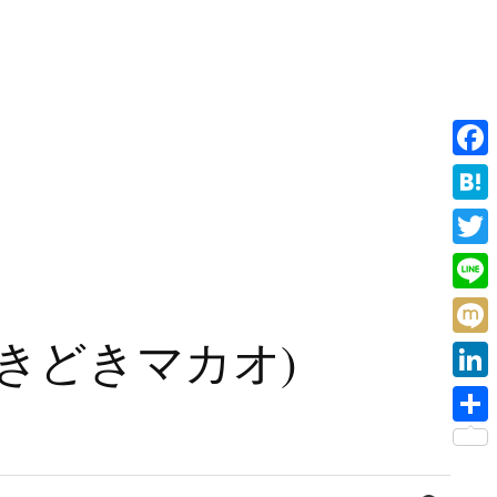
F
a
H
c
a
T
e
t
w
L
b
e
i
i
旧香港ときどきマカオ)
o
M
n
t
n
o
i
a
L
t
e
k
x
i
e
共
i
n
r
有
検