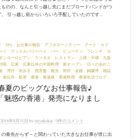
たものの、なんと引っ越し先にまだブロードバンドがつ
。 引っ越し前からいろいろ手配していたのです...
/
/
/
/
/
メ
SPA
お仕事の報告
アフタヌーンティー
アート
カフ
/
/
/
/
/
ーツ
ディスカバリーベイ
バー
ビューティ
フレンチ
ホ
/
/
/
/
/
ダンヨーロピアン
ランタオ
レストラン
上環
中環
九龍
/
/
/
/
沙咀
広東
広東以外の中国料理
新オープン
日々のあれこ
/
/
/
/
/
/
/
/
飯
湾仔
街歩き
西営盤
観光
郊外
金鐘
銅鑼湾
雑誌
/
/
/
/
/
/
食以外
飲茶
香港
香港島
香港料理
香港生活ブログ
春夏のビッグなお仕事報告♪
an「魅惑の香港」発売になりまし
/
n
2016年8月31日
by
miyakokai
0件のコメント
この春先からず～と関わっていた大きなお仕事が世に出