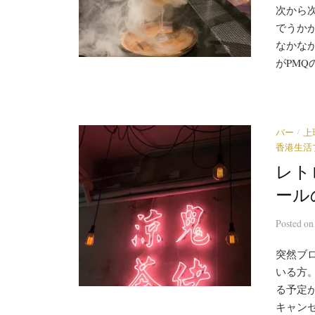
次から
でうか
なかな
がPMQ
/
バー
上
香港生活
レト
ールの
Posted
o
突然ブ
いる方
る予定
キャンセ