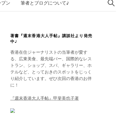
索:
k
ープン
筆者とブログについて♪
e
d
I
著書『週末香港大人手帖』講談社より発売
n
中♪
香港在住ジャーナリストの当筆者が愛す
る、広東美食、最先端バー、国際的なレス
トラン、ショップ、スパ、ギャラリー、ホ
テルなど、とっておきのスポットをじっく
り紹介しています。ぜひ次回の香港のお伴
に！
『週末香港大人手帖』甲斐美也子著