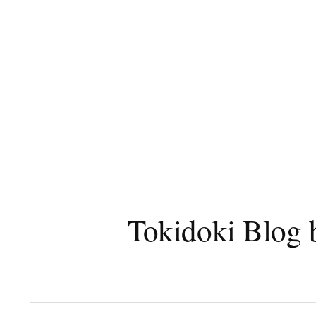
コ
ン
テ
ン
ツ
へ
ス
キ
ッ
プ
Tokidoki B