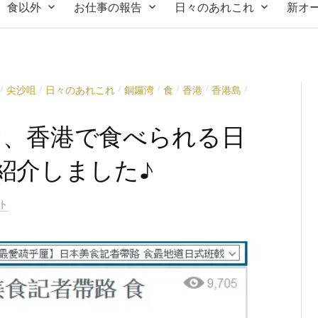
食以外
お仕事の報告
日々のあれこれ
新オ
尖沙咀
日々のあれこれ
銅鑼湾
食
香港
香港島
/
/
/
/
/
/
/
け、香港で食べられる日
紹介しました♪
ト