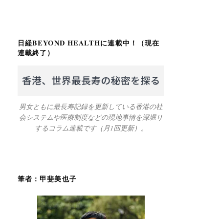
日経BEYOND HEALTHに連載中！（現在
連載終了）
男女ともに最長寿記録を更新している香港の社
会システムや医療制度などの現地事情を深堀り
するコラム連載です（月1回更新）。
筆者：甲斐美也子