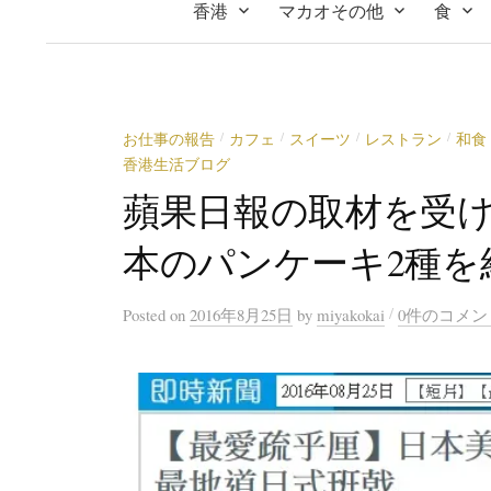
香港
マカオその他
食
お仕事の報告
カフェ
スイーツ
レストラン
和食
/
/
/
/
香港生活ブログ
蘋果日報の取材を受
本のパンケーキ2種を
/
Posted
on
2016年8月25日
by
miyakokai
0件のコメン