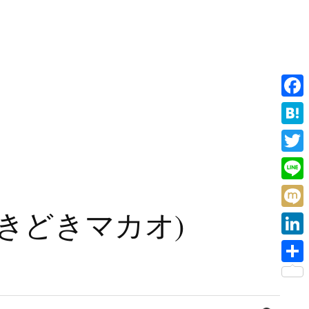
F
a
H
c
a
T
e
t
w
L
b
e
i
i
旧香港ときどきマカオ)
o
M
n
t
n
o
i
a
L
t
e
k
x
i
e
共
i
n
r
有
検