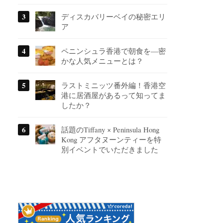
ディスカバリーベイの秘密エリ
ア
ペニンシュラ香港で朝食を―密
かな人気メニューとは？
ラストミニッツ番外編！香港空
港に居酒屋があるって知ってま
したか？
話題のTiffany × Peninsula Hong
Kong アフタヌーンティーを特
別イベントでいただきました