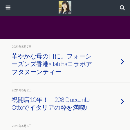
2021年5月7日
華やかな母の日に。フォーシ
ーズンズ香港×Tatchaコラボア
フタヌーンティー
2021年5月2日
祝開店10年！ 208 Duecento
Ottoでイタリアの粋を満喫♪
2021年4月6日