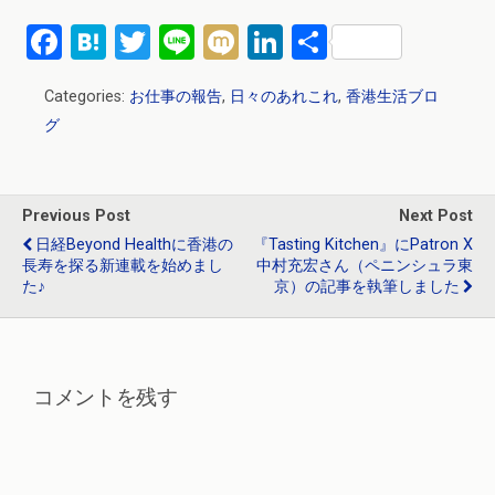
F
H
T
Li
M
Li
共
a
at
wi
n
ixi
n
有
Categories:
お仕事の報告
,
日々のあれこれ
,
香港生活ブロ
ce
e
tt
e
ke
グ
b
n
er
dI
o
a
n
o
Previous Post
Next Post
k
日経Beyond Healthに香港の
『Tasting Kitchen』にPatron X
長寿を探る新連載を始めまし
中村充宏さん（ペニンシュラ東
た♪
京）の記事を執筆しました
コメントを残す