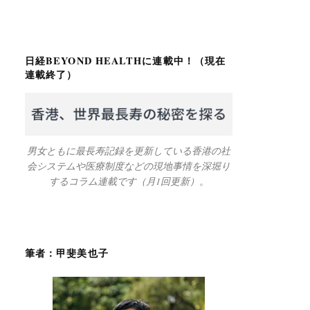
日経BEYOND HEALTHに連載中！（現在
連載終了）
男女ともに最長寿記録を更新している香港の社
会システムや医療制度などの現地事情を深堀り
するコラム連載です（月1回更新）。
筆者：甲斐美也子