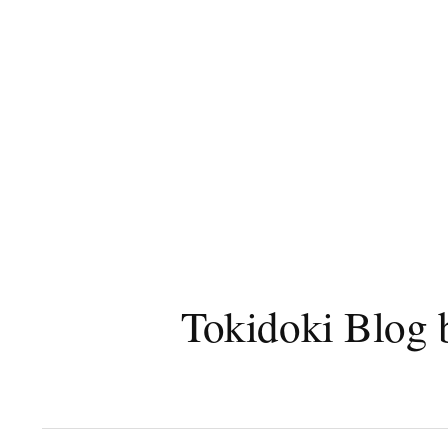
コ
ン
テ
ン
ツ
へ
ス
キ
ッ
プ
Tokidoki B