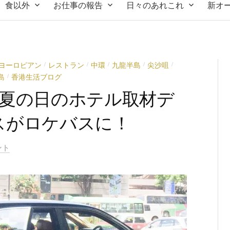
食以外
お仕事の報告
日々のあれこれ
新オ
ヨーロピアン
レストラン
中環
九龍半島
尖沙咀
/
/
/
/
/
島
香港生活ブログ
/
」真夏の日のホテル取材デ
イスがロケバスに！
ント