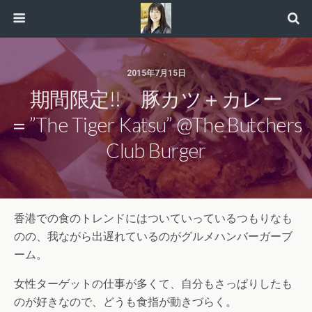
2015年7月15日
期間限定!! 豚カツ＋カレー
＝”The Tiger Katsu” @The Butchers
Club Burger
香港での食のトレンドにはついていっているつもりなも
のの、我ながら出遅れているのがグルメハンバーガーブ
ーム。
女性ターゲットの仕事が多くて、自分もさっぱりしたも
のが好きなので、どうも食指が動きづらく。