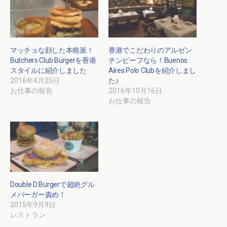
マッチョな顔した本格派！
香港でこだわりのアルゼン
Butchers Club Burgerを香港
チンビーフなら！Buenos
スタイルに紹介しました
Aires Polo Clubを紹介しまし
2016年4月25日
た♪
お仕事の報告
2016年10月16日
お仕事の報告
Double D Burgerで超絶グル
メバーガー責め！
2015年9月9日
レストラン