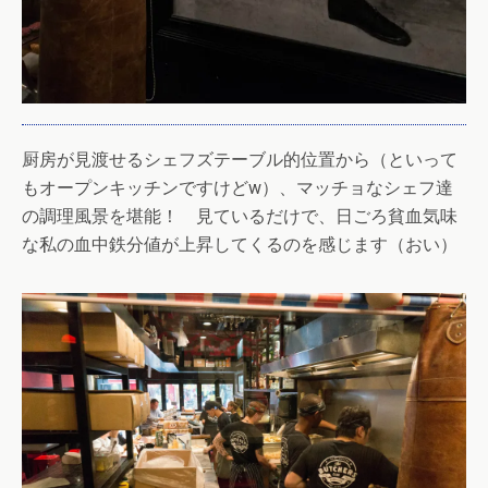
厨房が見渡せるシェフズテーブル的位置から（といって
もオープンキッチンですけどw）、マッチョなシェフ達
の調理風景を堪能！ 見ているだけで、日ごろ貧血気味
な私の血中鉄分値が上昇してくるのを感じます（おい）