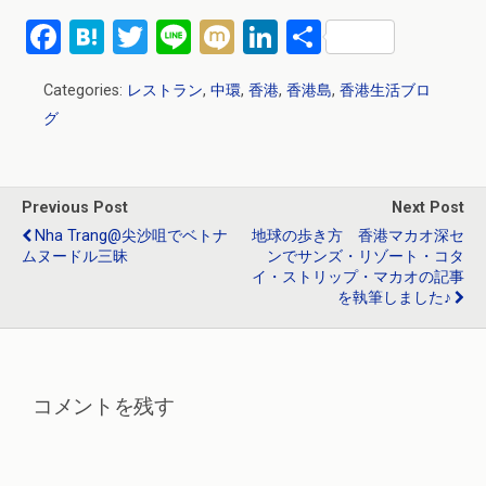
F
H
T
Li
M
Li
共
a
at
wi
n
ixi
n
有
Categories:
レストラン
,
中環
,
香港
,
香港島
,
香港生活ブロ
ce
e
tt
e
ke
グ
b
n
er
dI
o
a
n
o
Previous Post
Next Post
k
Nha Trang@尖沙咀でベトナ
地球の歩き方 香港マカオ深セ
ムヌードル三昧
ンでサンズ・リゾート・コタ
イ・ストリップ・マカオの記事
を執筆しました♪
コメントを残す