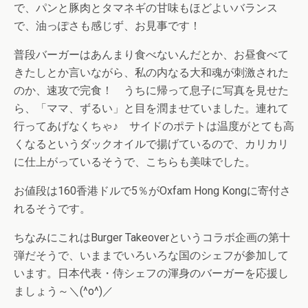
で、パンと豚肉とタマネギの甘味もほどよいバランス
で、油っぽさも感じず、お見事です！
普段バーガーはあんまり食べないんだとか、お昼食べて
きたしとか言いながら、私の内なる大和魂が刺激された
のか、速攻で完食！ うちに帰って息子に写真を見せた
ら、「ママ、ずるい」と目を潤ませていました。連れて
行ってあげなくちゃ♪ サイドのポテトは温度がとても高
くなるというダックオイルで揚げているので、カリカリ
に仕上がっているそうで、こちらも美味でした。
お値段は160香港ドルで5％がOxfam Hong Kongに寄付さ
れるそうです。
ちなみにこれはBurger Takeoverというコラボ企画の第十
弾だそうで、いままでいろいろな国のシェフが参加して
います。日本代表・侍シェフの渾身のバーガーを応援し
ましょう～＼(^o^)／