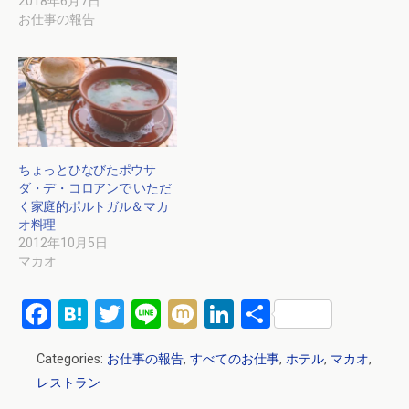
2018年6月7日
お仕事の報告
ちょっとひなびたポウサ
ダ・デ・コロアンで いただ
く家庭的ポルトガル＆マカ
オ料理
2012年10月5日
マカオ
F
H
T
Li
M
Li
共
a
at
wi
n
ixi
n
有
Categories:
お仕事の報告
,
すべてのお仕事
,
ホテル
,
マカオ
,
ce
e
tt
e
ke
レストラン
b
n
er
dI