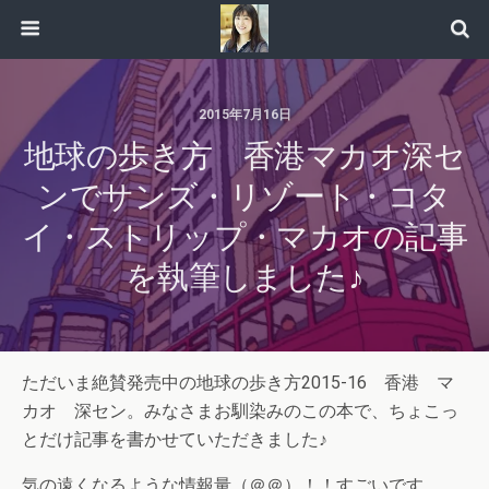
2015年7月16日
地球の歩き方 香港マカオ深セ
ンでサンズ・リゾート・コタ
イ・ストリップ・マカオの記事
を執筆しました♪
ただいま絶賛発売中の地球の歩き方2015-16 香港 マ
カオ 深セン。みなさまお馴染みのこの本で、ちょこっ
とだけ記事を書かせていただきました♪
気の遠くなるような情報量（＠＠）！！すごいです。