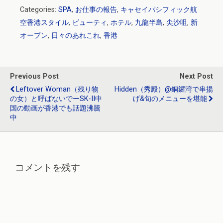
a
at
wi
n
ixi
n
有
Categories:
SPA
,
お仕事の報告
,
キャセイパシフィック航
ce
e
tt
e
ke
空香港スタイル
,
ビューティ
,
ホテル
,
九龍半島
,
尖沙咀
,
新
b
n
er
dI
オープン
,
日々のあれこれ
,
香港
o
a
n
o
k
Previous Post
Next Post
Leftover Woman（残り物
Hidden（秀殿）@銅鑼湾で串揚
の女）と呼ばないでーSK-II中
げ&旬のメニューを堪能
国の動画が香港でも話題沸騰
中
コメントを残す