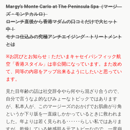
Margy’s Monte Carlo at The Peninsula Spa（マージ―
ズ・モンテカルロ）
ローンチ直後から香港マダムの口コミだけで大ヒット
中！
モナコ仕込みの究極アンチエイジング・トリートメント
とは
※
お詫びとお知らせ：ただいまキャセイパシフィック航
空「香港スタイル」は非公開になっています。また改め
て、同等の内容をアップ出来るようにしたいと思ってい
ます。
見た目年齢の話は社交辞令やら何やら混ざり合うので、
自分で言うなよ的なびみょーなトピックではあります
が、私本人が、このマージーズのおかげでお肌曲がり角
というか下り坂を一直線しかかっているときに救われま
した。年よりは若く見られる･･････らしい私ではありま
すが、乾燥している敏感肌＆元アトピーなので、一度崩