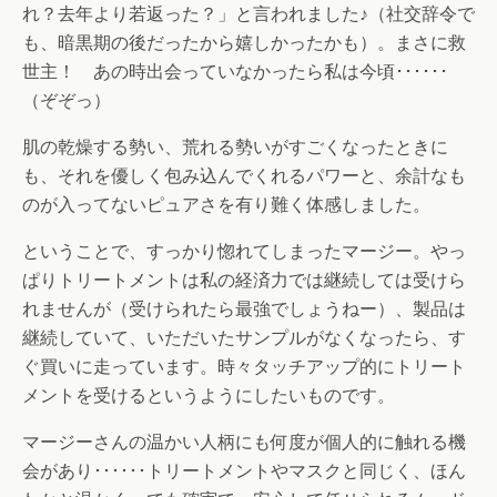
れ？去年より若返った？」と言われました♪（社交辞令で
も、暗黒期の後だったから嬉しかったかも）。まさに救
世主！ あの時出会っていなかったら私は今頃･･････
（ぞぞっ）
肌の乾燥する勢い、荒れる勢いがすごくなったときに
も、それを優しく包み込んでくれるパワーと、余計なも
のが入ってないピュアさを有り難く体感しました。
ということで、すっかり惚れてしまったマージー。やっ
ぱりトリートメントは私の経済力では継続しては受けら
れませんが（受けられたら最強でしょうねー）、製品は
継続していて、いただいたサンプルがなくなったら、す
ぐ買いに走っています。時々タッチアップ的にトリート
メントを受けるというようにしたいものです。
マージーさんの温かい人柄にも何度が個人的に触れる機
会があり･･････トリートメントやマスクと同じく、ほん