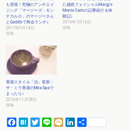
も登場！究極のアンチエイ
た超絶フェイシャルMargy’s
ジング「マージーズ・モン
Monte Carloの記事紹介＆体
テカルロ」のマージーさん
験記♪
とGaddi’sで再会ランチ♪
2015年7月16日
2017年5月14日
SPA
SPA
香港スタイル「泊」更新：
ザ・ミラ香港のMira Spaで
まったり♪
2016年11月28日
SPA
F
H
T
Li
M
Li
共