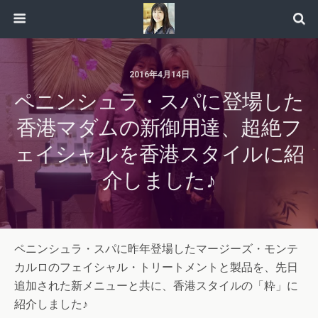
2016年4月14日
ペニンシュラ・スパに登場した
香港マダムの新御用達、超絶フ
ェイシャルを香港スタイルに紹
介しました♪
ペニンシュラ・スパに昨年登場したマージーズ・モンテ
カルロのフェイシャル・トリートメントと製品を、先日
追加された新メニューと共に、香港スタイルの「粋」に
紹介しました♪