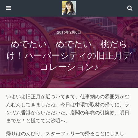
2016年2月6日
めでたい、めでたい、桃だら
け！ハーバーシティの旧正月デ
コレーション♪
いよいよ旧正月が近づいてきて、仕事納めの雰囲気がむ
んむんしてきましたね。今日は中環で取材の帰りに、ラ
ンガム香港からいただいた、唐閣の年糕の引換券、明日
までだ！と慌てて尖沙咀へ。
帰りはのんびり、スターフェリーで帰ることにしまし