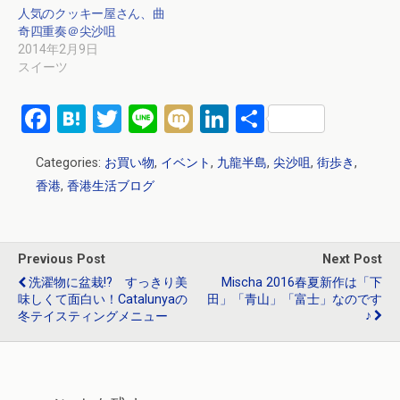
人気のクッキー屋さん、曲
奇四重奏＠尖沙咀
2014年2月9日
スイーツ
F
H
T
Li
M
Li
共
a
at
wi
n
ixi
n
有
Categories:
お買い物
,
イベント
,
九龍半島
,
尖沙咀
,
街歩き
,
ce
e
tt
e
ke
香港
,
香港生活ブログ
b
n
er
dI
o
a
n
o
Previous Post
Next Post
k
洗濯物に盆栽!? すっきり美
Mischa 2016春夏新作は「下
味しくて面白い！Catalunyaの
田」「青山」「富士」なのです
♪
冬テイスティングメニュー