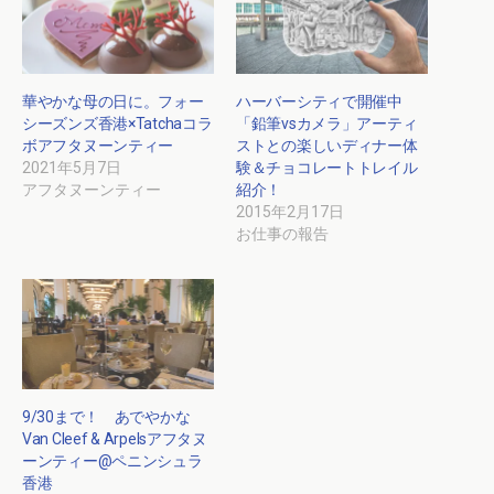
華やかな母の日に。フォー
ハーバーシティで開催中
シーズンズ香港×Tatchaコラ
「鉛筆vsカメラ」アーティ
ボアフタヌーンティー
ストとの楽しいディナー体
2021年5月7日
験＆チョコレートトレイル
アフタヌーンティー
紹介！
2015年2月17日
お仕事の報告
9/30まで！ あでやかな
Van Cleef & Arpelsアフタヌ
ーンティー@ペニンシュラ
香港