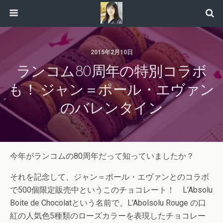
2015年2月10日
ランコム80周年の特別コラボ
も！ ジャン＝ポール・エヴァン
のバレンタイン
今年がランコムの80周年だって知っていましたか？
それを記念して、ジャン＝ポール・エヴァンとのコラボ
で500個限定販売中というこのチョコレート！ L’Absolu
Boite de Chocolatという名前で、L’Abolsolu Rouge の口
紅の人気色5種類のローズカラーを表現したチョコレー