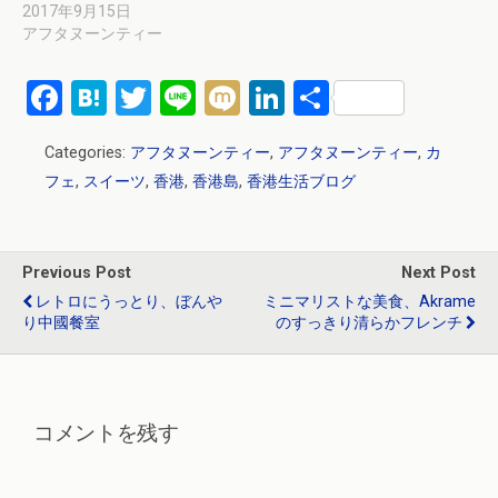
2017年9月15日
アフタヌーンティー
F
H
T
Li
M
Li
共
a
at
wi
n
ixi
n
有
Categories:
アフタヌーンティー
,
アフタヌーンティー
,
カ
ce
e
tt
e
ke
フェ
,
スイーツ
,
香港
,
香港島
,
香港生活ブログ
b
n
er
dI
o
a
n
o
Previous Post
Next Post
k
レトロにうっとり、ぼんや
ミニマリストな美食、Akrame
り中國餐室
のすっきり清らかフレンチ
コメントを残す