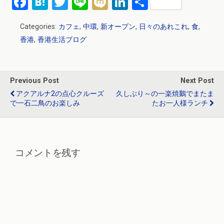
F
H
T
Li
M
Li
共
a
at
wi
n
ixi
n
有
Categories:
カフェ
,
中環
,
新オープン
,
日々のあれこれ
,
食
,
ce
e
tt
e
ke
香港
,
香港生活ブログ
b
n
er
dI
o
a
n
o
Previous Post
Next Post
k
アクアルナ2の点心クルーズ
久しぶり～の一楽焼鵝でまたま
で一石二鳥のお楽しみ
たお一人様ランチ
コメントを残す