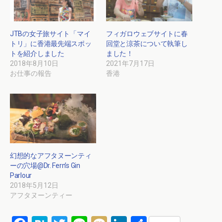
JTBの女子旅サイト「マイ
フィガロウェブサイトに春
トリ」に香港最先端スポッ
回堂と涼茶について執筆し
トを紹介しました
ました！
2018年8月10日
2021年7月17日
お仕事の報告
香港
幻想的なアフタヌーンティ
ーの穴場@Dr. Fern’s Gin
Parlour
2018年5月12日
アフタヌーンティー