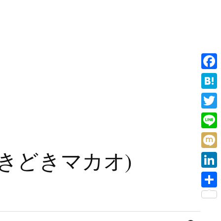
F
a
H
c
a
T
e
t
w
L
b
e
i
i
旧香港ときどきマカオ)
o
M
n
t
n
o
i
a
L
t
e
k
x
i
e
共
i
n
r
有
検