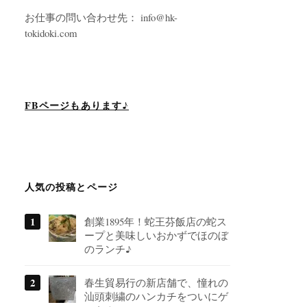
お仕事の問い合わせ先： info@hk-
tokidoki.com
FBページもあります♪
人気の投稿とページ
創業1895年！蛇王芬飯店の蛇ス
ープと美味しいおかずでほのぼ
のランチ♪
春生貿易行の新店舗で、憧れの
汕頭刺繍のハンカチをついにゲ