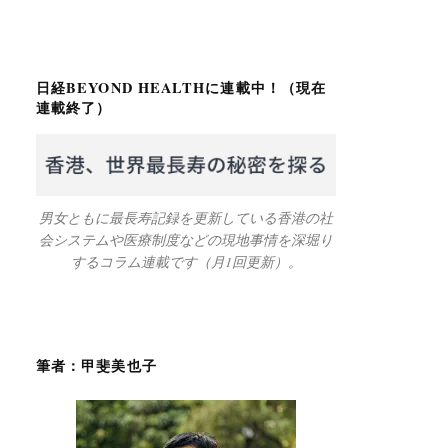
日経BEYOND HEALTHに連載中！（現在
連載終了）
男女ともに最長寿記録を更新している香港の社
会システムや医療制度などの現地事情を深堀り
するコラム連載です（月1回更新）。
筆者：甲斐美也子