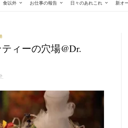
食以外
お仕事の報告
日々のあれこれ
新オ
港
ティーの穴場@Dr.
ト