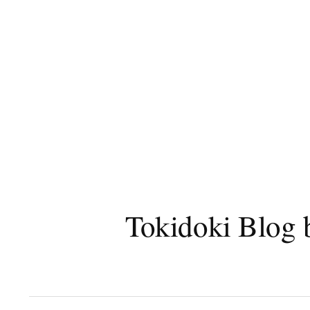
コ
ン
テ
ン
ツ
へ
ス
キ
ッ
プ
Tokidoki B