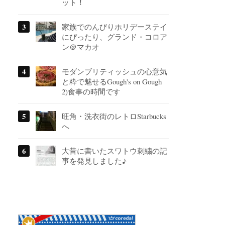
ット！
家族でのんびりホリデーステイ
にぴったり、グランド・コロア
ン＠マカオ
モダンブリティッシュの心意気
と粋で魅せるGough's on Gough
2)食事の時間です
旺角・洗衣街のレトロStarbucks
へ
大昔に書いたスワトウ刺繍の記
事を発見しました♪