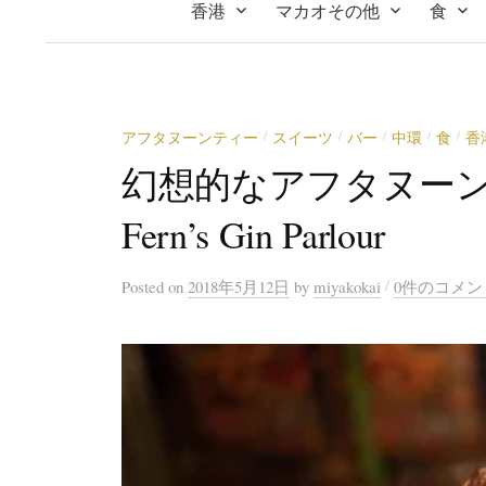
香港
マカオその他
食
アフタヌーンティー
スイーツ
バー
中環
食
香
/
/
/
/
/
幻想的なアフタヌーン
Fern’s Gin Parlour
/
Posted
on
2018年5月12日
by
miyakokai
0件のコメン