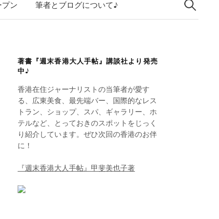
索:
k
ープン
筆者とブログについて♪
e
d
I
著書『週末香港大人手帖』講談社より発売
n
中♪
香港在住ジャーナリストの当筆者が愛す
る、広東美食、最先端バー、国際的なレス
トラン、ショップ、スパ、ギャラリー、ホ
テルなど、とっておきのスポットをじっく
り紹介しています。ぜひ次回の香港のお伴
に！
『週末香港大人手帖』甲斐美也子著