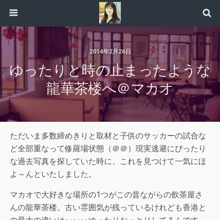
2014年2月26日
ゆったりと時の止まったような
龍華茶楼へ＠マカオ
ただいま多数締めきりと取材と子供のサッカーの試合な
ど全部重なって修羅場状態（＠＠）現実逃避にぴったり
な過去写真を探していた時に、これを見つけて一気にほ
よ～んといたしました。
マカオで大好きな場所の1つがこの昔ながらの飲茶屋さ
んの龍華茶楼。古い雰囲気が残っているけれども香港と