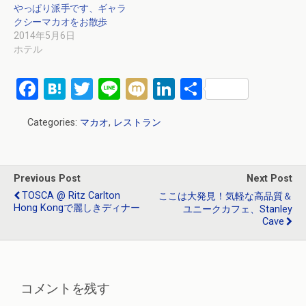
やっぱり派手です、ギャラ
クシーマカオをお散歩
2014年5月6日
ホテル
F
H
T
Li
M
Li
共
a
at
wi
n
ixi
n
有
Categories:
マカオ
,
レストラン
ce
e
tt
e
ke
b
n
er
dI
o
a
n
Previous Post
Next Post
o
TOSCA @ Ritz Carlton
ここは大発見！気軽な高品質＆
Hong Kongで麗しきディナー
ユニークカフェ、Stanley
k
Cave
コメントを残す