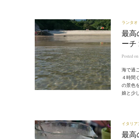
ランタオ
最高
ーチ
Posted
o
海で過
４時間
の景色
娘と少し
イタリア
最高