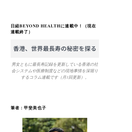
日経BEYOND HEALTHに連載中！（現在
連載終了）
男女ともに最長寿記録を更新している香港の社
会システムや医療制度などの現地事情を深堀り
するコラム連載です（月1回更新）。
筆者：甲斐美也子