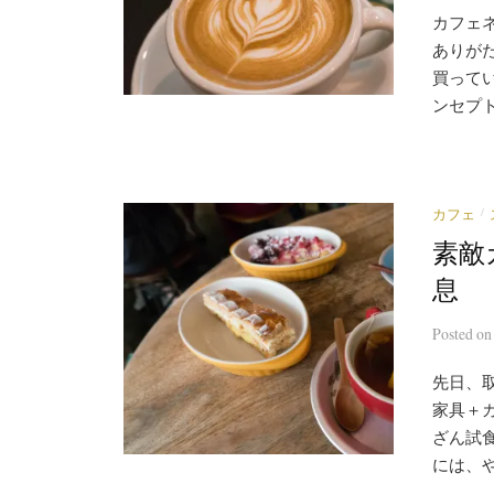
カフェ
ありがた
買って
ンセプト
/
カフェ
素敵
息
Posted
o
先日、
家具＋
ざん試
には、や