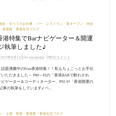
/
/
/
/
/
報告
すべてのお仕事
バー
レストラン
新オープン
街歩
/
/
香港島
香港生活ブログ
au香港特集でBarナビゲーター＆開運
ジ執筆しました♪
/
n
2015年8月11日
by
miyakokai
0件のコメント
話題沸騰中のFrau香港特集！！私もちょこっとお手伝
いただきました～ P80～82の「香港BARで酔わされ
ビゲーター＆コーディネーター、P92-93「香港開運の
記事の執筆をしています♪ ペ...
/
/
/
/
ン
上環
香港
香港島
香港生活ブログ