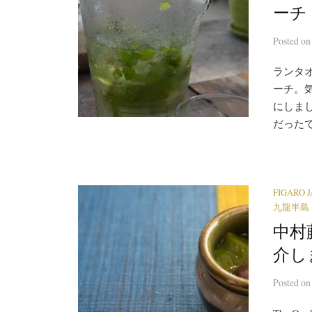
ーチ 
Posted
o
ランタ
ーチ。
にしま
だったで
FIGARO 
九龍半島
中村
介し
Posted
o