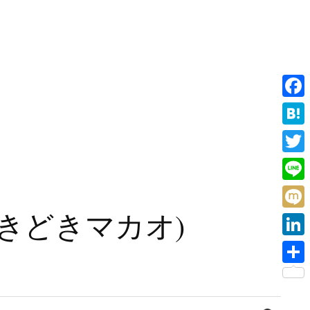
F
a
H
c
a
T
e
t
w
L
b
e
i
i
旧香港ときどきマカオ)
o
M
n
t
n
o
i
a
L
t
e
k
x
i
e
共
i
n
r
有
検