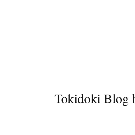
コ
ン
テ
ン
ツ
へ
ス
キ
ッ
プ
Tokidoki B