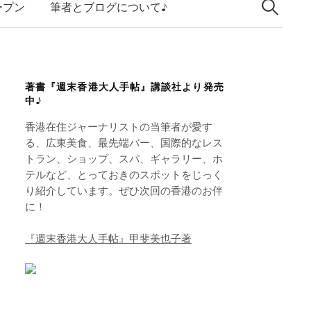
索:
k
ープン
筆者とブログについて♪
e
d
I
著書『週末香港大人手帖』講談社より発売
n
中♪
香港在住ジャーナリストの当筆者が愛す
る、広東美食、最先端バー、国際的なレス
トラン、ショップ、スパ、ギャラリー、ホ
テルなど、とっておきのスポットをじっく
り紹介しています。ぜひ次回の香港のお伴
に！
『週末香港大人手帖』甲斐美也子著