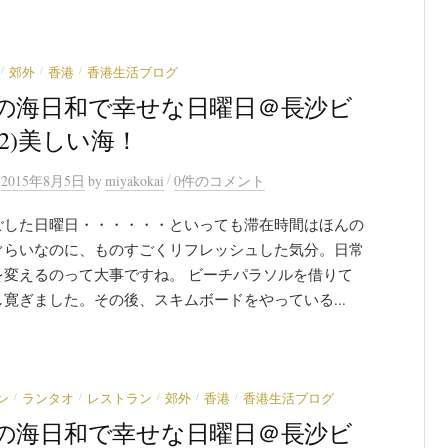
/
/
/
郊外
香港
香港生活ブログ
の海日和で幸せな日曜日＠長沙ビ
 2)美しい海！
/
n
2015年8月5日
by
miyakokai
0件のコメント
ごした日曜日・・・・・・といっても滞在時間はほんの
ぐらいなのに、ものすごくリフレッシュした気分。日常
を変えるのって大事ですね。 ビーチパラソルを借りて
寛ぎました。その後、スキムボードをやっている...
/
/
/
/
/
ン
ランタオ
レストラン
郊外
香港
香港生活ブログ
の海日和で幸せな日曜日＠長沙ビ