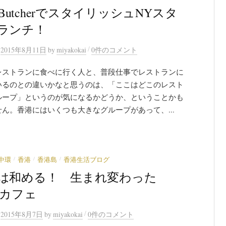
e ButcherでスタイリッシュNYスタ
ランチ！
/
n
2015年8月11日
by
miyakokai
0件のコメント
レストランに食べに行く人と、普段仕事でレストランに
いるのとの違いかなと思うのは、「ここはどこのレスト
ループ」というのが気になるかどうか、ということかも
ん。香港にはいくつも大きなグループがあって、...
/
/
/
中環
香港
香港島
香港生活ブログ
は和める！ 生まれ変わった
Vカフェ
/
n
2015年8月7日
by
miyakokai
0件のコメント