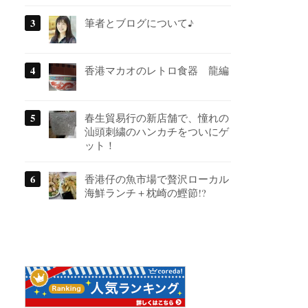
筆者とブログについて♪
香港マカオのレトロ食器 龍編
春生貿易行の新店舗で、憧れの
汕頭刺繍のハンカチをついにゲ
ット！
香港仔の魚市場で贅沢ローカル
海鮮ランチ＋枕崎の鰹節!?