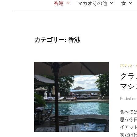
香港
マカオその他
食
カテゴリー:
香港
/
ホテル
グラ
マシ
Posted
o
食べて
思う今
イアッ
初だけ行