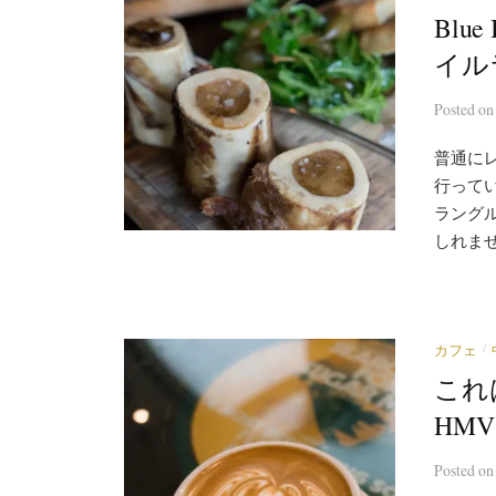
Blu
イル
Posted
o
普通に
行って
ラング
しれませ
/
カフェ
これ
HM
Posted
o