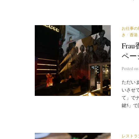
お仕事の
/
き
香港
Fr
ペー
Posted
o
ただいま
いさせて
て」でナ
鍵5」で
レストラ