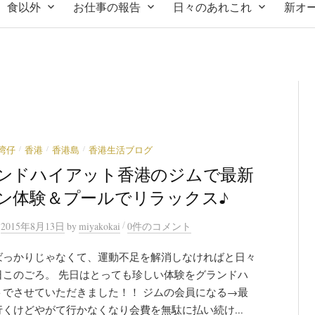
食以外
お仕事の報告
日々のあれこれ
新オ
/
/
/
湾仔
香港
香港島
香港生活ブログ
ンドハイアット香港のジムで最新
ン体験＆プールでリラックス♪
/
n
2015年8月13日
by
miyakokai
0件のコメント
ばっかりじゃなくて、運動不足を解消しなければと日々
日このごろ。 先日はとっても珍しい体験をグランドハ
トでさせていただきました！！ ジムの会員になる→最
くけどやがて行かなくなり会費を無駄に払い続け...