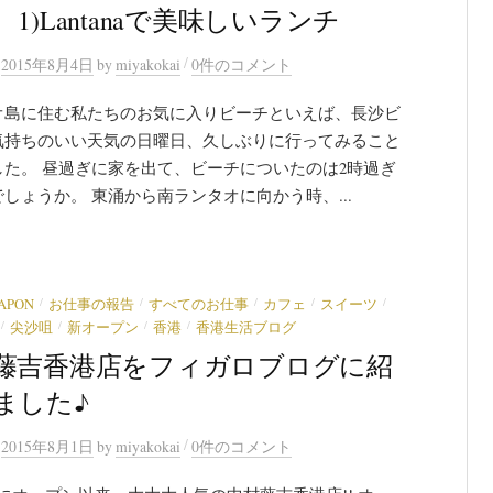
1)Lantanaで美味しいランチ
/
n
2015年8月4日
by
miyakokai
0件のコメント
オ島に住む私たちのお気に入りビーチといえば、長沙ビ
気持ちのいい天気の日曜日、久しぶりに行ってみること
した。 昼過ぎに家を出て、ビーチについたのは2時過ぎ
しょうか。 東涌から南ランタオに向かう時、...
/
/
/
/
/
JAPON
お仕事の報告
すべてのお仕事
カフェ
スイーツ
/
/
/
/
尖沙咀
新オープン
香港
香港生活ブログ
藤吉香港店をフィガロブログに紹
ました♪
/
n
2015年8月1日
by
miyakokai
0件のコメント