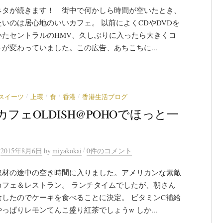
ネタが続きます！ 街中で何かしら時間が空いたとき、
いのは居心地のいいカフェ。 以前によくCDやDVDを
いたセントラルのHMV、久しぶりに入ったら大きくコ
が変わっていました。この広告、あちこちに...
/
/
/
/
スイーツ
上環
食
香港
香港生活ブログ
カフェOLDISH@POHOでほっと一
/
n
2015年8月6日
by
miyakokai
0件のコメント
取材の途中の空き時間に入りました。アメリカンな素敵
カフェ＆レストラン。 ランチタイムでしたが、朝さん
食したのでケーキを食べることに決定。 ビタミンC補給
っぱりレモンてんこ盛り紅茶でしょうw しか...