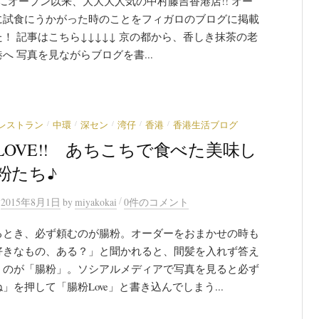
Oneにオープン以来、大大大人気の中村藤吉香港店!! オー
に試食にうかがった時のことをフィガロのブログに掲載
！ 記事はこちら↓↓↓↓↓ 京の都から、香しき抹茶の老
へ 写真を見ながらブログを書...
/
/
/
/
/
レストラン
中環
深セン
湾仔
香港
香港生活ブログ
LOVE!! あちこちで食べた美味し
粉たち♪
/
n
2015年8月1日
by
miyakokai
0件のコメント
るとき、必ず頼むのが腸粉。オーダーをおまかせの時も
好きなもの、ある？」と聞かれると、間髪を入れず答え
うのが「腸粉」。ソシアルメディアで写真を見ると必ず
」を押して「腸粉Love」と書き込んでしまう...