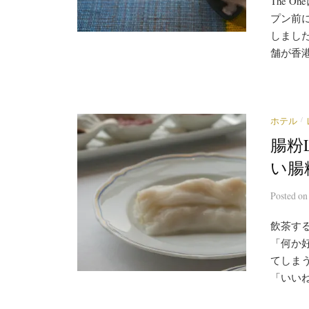
The 
プン前
しました
舗が香港
/
ホテル
腸粉
い腸
Posted
o
飲茶す
「何か
てしま
「いいね