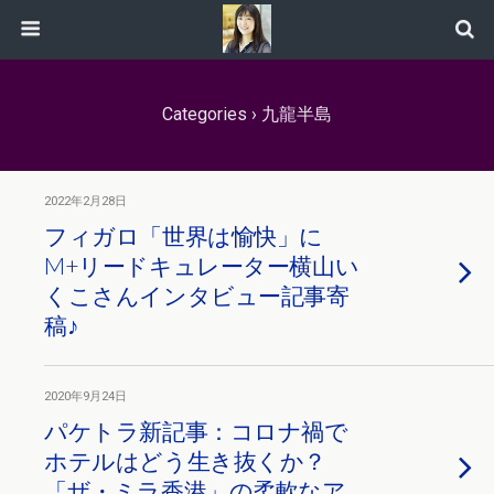
Categories ›
九龍半島
2022年2月28日
フィガロ「世界は愉快」に
M+リードキュレーター横山い
くこさんインタビュー記事寄
稿♪
2020年9月24日
パケトラ新記事：コロナ禍で
ホテルはどう生き抜くか？
「ザ・ミラ香港」の柔軟なア