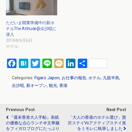
ただいま開業準備中の新ホ
テルThe Attitude@尖沙咀に
潜入
2016年6月6日
ホテル
F
H
T
Li
M
Li
共
a
at
wi
n
ixi
n
有
Categories:
Figaro Japon
,
お仕事の報告
,
ホテル
,
九龍半島
,
ce
e
tt
e
ke
尖沙咀
,
新オープン
,
観光
,
香港
b
n
er
dI
o
a
n
o
Previous Post
Next Post
k
『週末香港大人手帖』表紙
「大人の香港のホテル選び」贅
の優雅な点心ランチ＠文華廳
沢ステイvsアクティブステイ派
をフィガロブログにたっぷり
をミモレに執筆しました