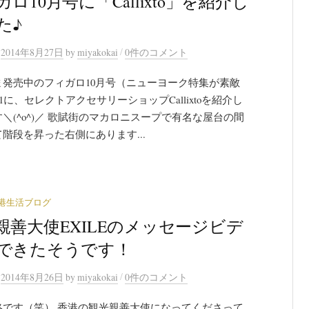
ロ10月号に「Callixto」を紹介し
た♪
/
n
2014年8月27日
by
miyakokai
0件のコメント
ま発売中のフィガロ10月号（ニューヨーク特集が素敵
71に、セレクトアクセサリーショップCallixtoを紹介し
＼(^o^)／ 歌賦街のマカロニスープで有名な屋台の間
階段を昇った右側にあります...
港生活ブログ
親善大使EXILEのメッセージビデ
できたそうです！
/
n
2014年8月26日
by
miyakokai
0件のコメント
絡です（笑） 香港の観光親善大使になってくださって