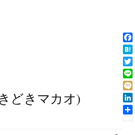
F
a
H
c
a
T
e
t
w
L
b
e
i
i
旧香港ときどきマカオ)
o
M
n
t
n
o
i
a
L
t
e
k
x
i
e
共
i
n
r
有
検