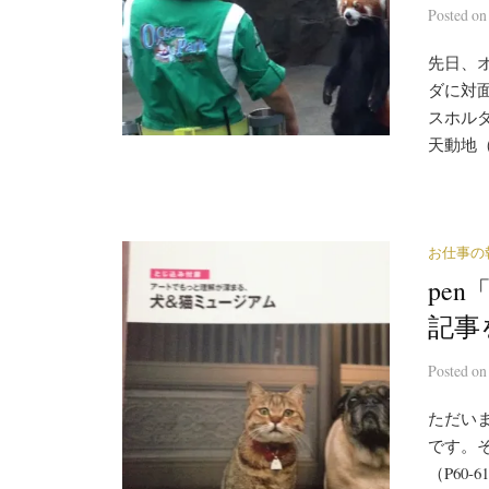
Posted
o
先日、
ダに対
スホル
天動地（
お仕事の
pe
記事
Posted
o
ただいま
です。
（P60