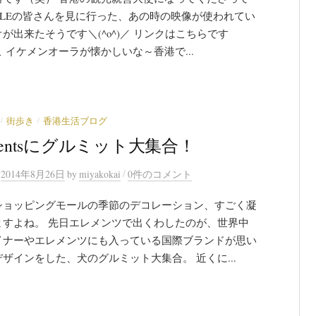
ILEの皆さんを見に行った、あの時の映像が使われてい
が出来たそうです＼(^o^)／ リンクはこちらです
 イケメンオーラが懐かしいな～香港で...
/
/
街歩き
香港生活ブログ
mentsにグルミット大集合！
/
n
2014年8月26日
by
miyakokai
0件のコメント
ショッピングモールの季節のデコレーション、すごく凝
ますよね。 先日エレメンツで出くわしたのが、世界中
イナーやエレメンツにも入っている国際ブランドが思い
ザインをした、犬のグルミット大集合。 近くに...