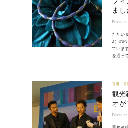
フィガ
まし
Posted
o
ただい
♪）のP
ています
を通って
/
香港
香
観光
オが
Posted
o
業務連