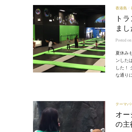
/
香港島
トラ
まし
Posted
o
夏休み
ンした
した！
な通りに
テーマパ
オー
の主