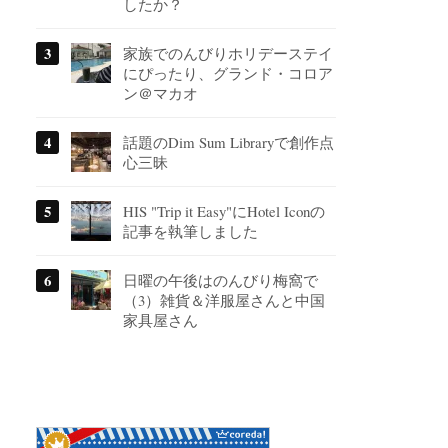
したか？
家族でのんびりホリデーステイ
にぴったり、グランド・コロア
ン＠マカオ
話題のDim Sum Libraryで創作点
心三昧
HIS "Trip it Easy"にHotel Iconの
記事を執筆しました
日曜の午後はのんびり梅窩で
（3）雑貨＆洋服屋さんと中国
家具屋さん