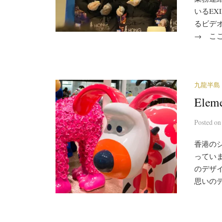
いるEX
るビデオ
→ ここ
九龍半島
Ele
Posted
o
香港の
ってい
のデザ
思いのデ