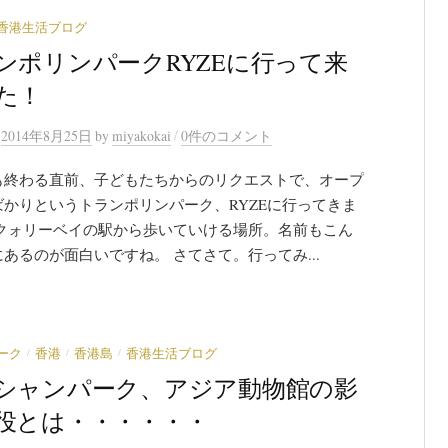
香港生活ブログ
ンポリンパークRYZEに行って来
た！
/
n
2014年8月25日
by
miyakokai
0件のコメント
も終わる直前、子どもたちからのリクエストで、オープ
ばかりというトランポリンパーク、RYZEに行ってきま
 クォリーベイの駅から歩いていける場所。名前もこん
あるのが面白いですね。 さてさて。行ってみ...
/
/
/
ーク
香港
香港島
香港生活ブログ
シャンパーク、アジア動物館の影
役とは・・・・・・