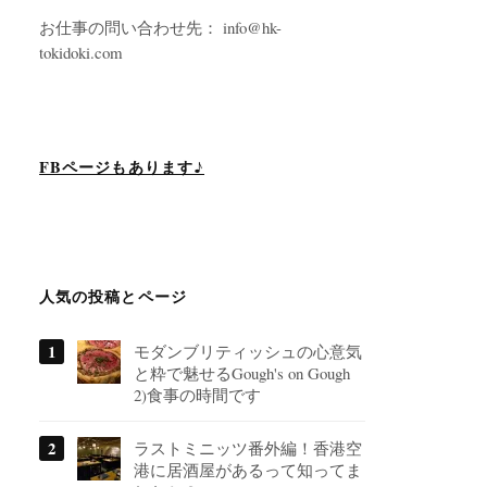
お仕事の問い合わせ先： info@hk-
tokidoki.com
FBページもあります♪
人気の投稿とページ
モダンブリティッシュの心意気
と粋で魅せるGough's on Gough
2)食事の時間です
ラストミニッツ番外編！香港空
港に居酒屋があるって知ってま