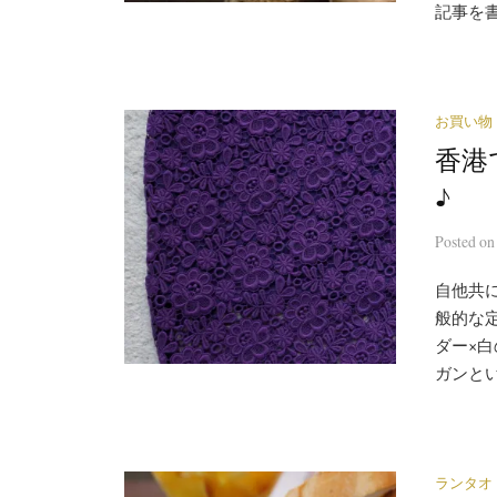
記事を書
お買い物
香港
♪
Posted
o
自他共
般的な
ダー×
ガンとい
ランタオ