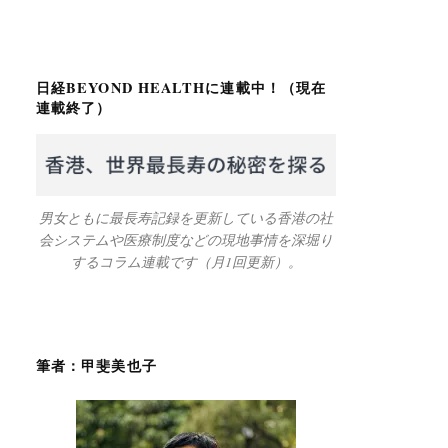
日経BEYOND HEALTHに連載中！（現在
連載終了）
男女ともに最長寿記録を更新している香港の社
会システムや医療制度などの現地事情を深堀り
するコラム連載です（月1回更新）。
筆者：甲斐美也子