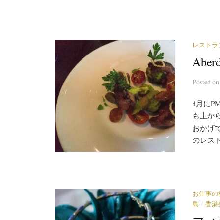
レストラ
Aber
Posted
o
4月に
も上か
おかげ
のレスト
お仕事の
/
島
香港