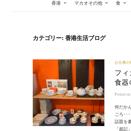
香港
マカオその他
食
カテゴリー:
香港生活ブログ
お仕事の
フィ
食器
Posted
o
何だか
ごろ･･
話題を
「超記」