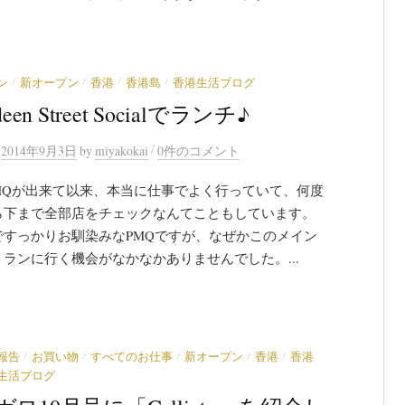
/
/
/
/
ン
新オープン
香港
香港島
香港生活ブログ
deen Street Socialでランチ♪
/
n
2014年9月3日
by
miyakokai
0件のコメント
PMQが出来て以来、本当に仕事でよく行っていて、何度
ら下まで全部店をチェックなんてこともしています。
ですっかりお馴染みなPMQですが、なぜかこのメイン
ランに行く機会がなかなかありませんでした。...
/
/
/
/
/
報告
お買い物
すべてのお仕事
新オープン
香港
香港
生活ブログ