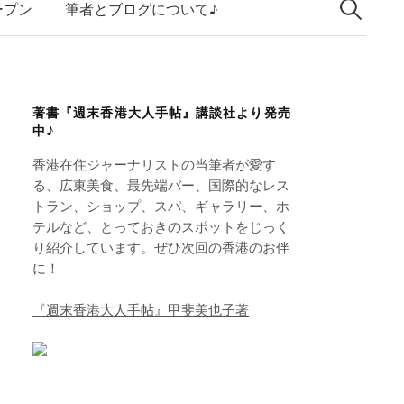
索:
k
ープン
筆者とブログについて♪
e
d
I
著書『週末香港大人手帖』講談社より発売
n
中♪
香港在住ジャーナリストの当筆者が愛す
る、広東美食、最先端バー、国際的なレス
トラン、ショップ、スパ、ギャラリー、ホ
テルなど、とっておきのスポットをじっく
り紹介しています。ぜひ次回の香港のお伴
に！
『週末香港大人手帖』甲斐美也子著