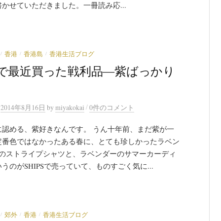
かせていただきました。一冊読み応...
/
/
/
香港
香港島
香港生活ブログ
で最近買った戦利品―紫ばっかり
/
n
2014年8月16日
by
miyakokai
0件のコメント
に認める、紫好きなんです。 うん十年前、まだ紫が一
定番色ではなかったある春に、とても珍しかったラベン
白のストライプシャツと、ラベンダーのサマーカーディ
うのがSHIPSで売っていて、ものすごく気に...
/
/
/
郊外
香港
香港生活ブログ