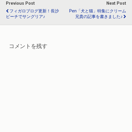
o
a
n
Previous Post
Next Post
o
フィガロブログ更新！長沙
Pen「犬と猫」特集にクリーム
ビーチでサングリア♪
兄貴の記事を書きました♪
k
コメントを残す