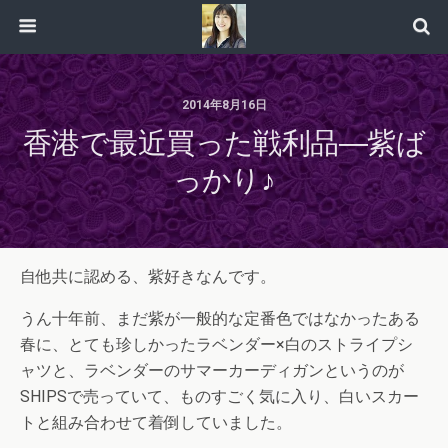
2014年8月16日
香港で最近買った戦利品―紫ば
っかり♪
自他共に認める、紫好きなんです。
うん十年前、まだ紫が一般的な定番色ではなかったある
春に、とても珍しかったラベンダー×白のストライプシ
ャツと、ラベンダーのサマーカーディガンというのが
SHIPSで売っていて、ものすごく気に入り、白いスカー
トと組み合わせて着倒していました。