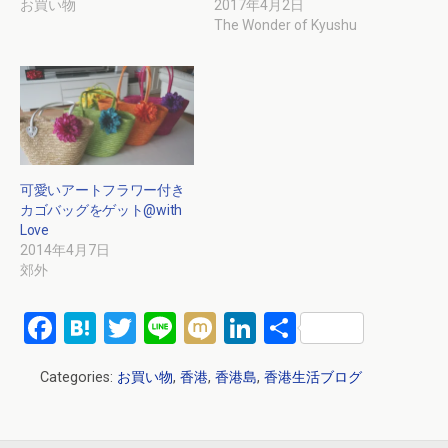
お買い物
2017年4月2日
The Wonder of Kyushu
可愛いアートフラワー付き
カゴバッグをゲット@with
Love
2014年4月7日
郊外
F
H
T
Li
M
Li
共
a
at
wi
n
ixi
n
有
Categories:
お買い物
,
香港
,
香港島
,
香港生活ブログ
ce
e
tt
e
ke
b
n
er
dI