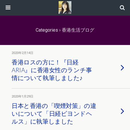
Categories ›
香港生活ブログ
2020年2月14日
香港ロスの方に！『日経
ARIA』に香港女性のランチ事
情について執筆しました♪
2020年1月29日
日本と香港の「喫煙対策」の違
いについて「日経ビヨンドヘ
ルス」に執筆しました