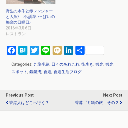
野生の水牛と赤レンジャー
と人魚? 不思議いっぱいの
梅窩の日曜日♪
2016年3月6日
レストラン
F
H
T
Li
M
Li
共
a
at
wi
n
ixi
n
有
Categories:
九龍半島
,
日々のあれこれ
,
街歩き
,
観光
,
観光
ce
e
tt
e
ke
スポット
,
銅鑼湾
,
香港
,
香港生活ブログ
b
n
er
dI
o
a
n
o
Previous Post
Next Post
k
香港人はどこへ行く？
香港ゴミ箱の旅 その２