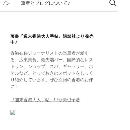
索:
k
ープン
筆者とブログについて♪
e
d
I
著書『週末香港大人手帖』講談社より発売
n
中♪
香港在住ジャーナリストの当筆者が愛す
る、広東美食、最先端バー、国際的なレス
トラン、ショップ、スパ、ギャラリー、ホ
テルなど、とっておきのスポットをじっく
り紹介しています。ぜひ次回の香港のお伴
に！
『週末香港大人手帖』甲斐美也子著