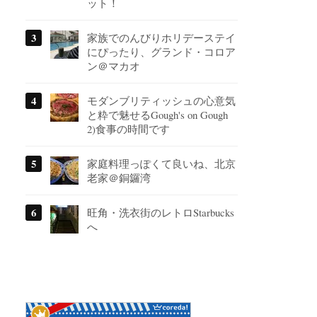
ット！
家族でのんびりホリデーステイ
にぴったり、グランド・コロア
ン＠マカオ
モダンブリティッシュの心意気
と粋で魅せるGough's on Gough
2)食事の時間です
家庭料理っぽくて良いね、北京
老家＠銅鑼湾
旺角・洗衣街のレトロStarbucks
へ