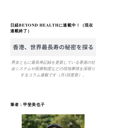
日経BEYOND HEALTHに連載中！（現在
連載終了）
男女ともに最長寿記録を更新している香港の社
会システムや医療制度などの現地事情を深堀り
するコラム連載です（月1回更新）。
筆者：甲斐美也子