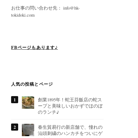
お仕事の問い合わせ先： info@hk-
tokidoki.com
FBページもあります♪
人気の投稿とページ
創業1895年！蛇王芬飯店の蛇ス
ープと美味しいおかずでほのぼ
のランチ♪
春生貿易行の新店舗で、憧れの
汕頭刺繍のハンカチをついにゲ