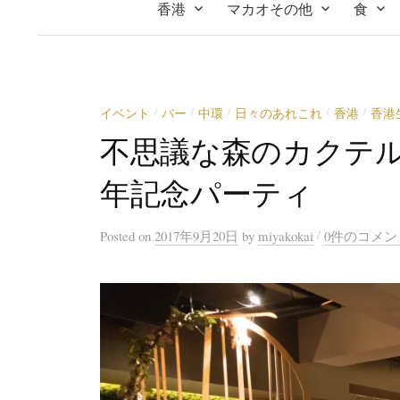
香港
マカオその他
食
イベント
バー
中環
日々のあれこれ
香港
香港
/
/
/
/
/
不思議な森のカクテルバー
年記念パーティ
/
Posted
on
2017年9月20日
by
miyakokai
0件のコメン