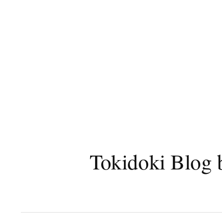
コ
ン
テ
ン
ツ
へ
ス
キ
ッ
プ
Tokidoki B