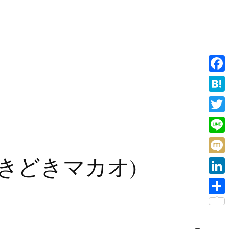
F
a
H
c
a
T
e
t
w
L
b
e
i
i
旧香港ときどきマカオ)
o
M
n
t
n
o
i
a
L
t
e
k
x
i
e
共
i
n
r
有
検