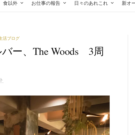
食以外
お仕事の報告
日々のあれこれ
新オ
生活ブログ
、The Woods 3周
ト