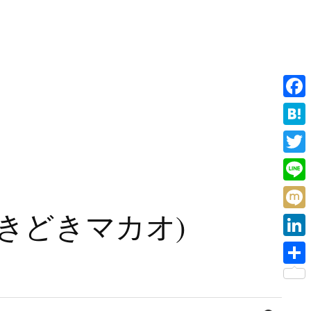
F
a
H
c
a
T
e
t
w
L
b
e
i
i
旧香港ときどきマカオ)
o
M
n
t
n
o
i
a
L
t
e
k
x
i
e
共
i
n
r
有
検