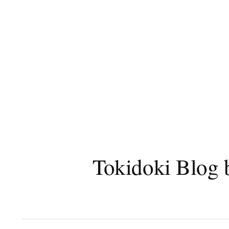
コ
ン
テ
ン
ツ
へ
ス
キ
ッ
プ
Tokidoki B