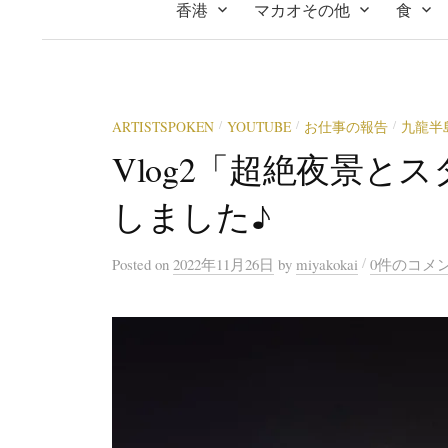
香港
マカオその他
食
ARTISTSPOKEN
YOUTUBE
お仕事の報告
九龍半
/
/
/
Vlog2「超絶夜景と
しました♪
/
Posted
on
2022年11月26日
by
miyakokai
0件のコメ