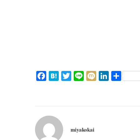
Fa
H
T
Li
M
Li
共
ce
at
wi
ne
ix
nk
有
bo
en
tte
i
ed
ok
a
r
In
miyakokai