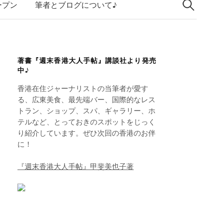
索:
k
ープン
筆者とブログについて♪
e
d
I
著書『週末香港大人手帖』講談社より発売
n
中♪
香港在住ジャーナリストの当筆者が愛す
る、広東美食、最先端バー、国際的なレス
トラン、ショップ、スパ、ギャラリー、ホ
テルなど、とっておきのスポットをじっく
り紹介しています。ぜひ次回の香港のお伴
に！
『週末香港大人手帖』甲斐美也子著