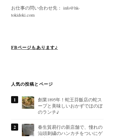
お仕事の問い合わせ先： info@hk-
tokidoki.com
FBページもあります♪
人気の投稿とページ
創業1895年！蛇王芬飯店の蛇ス
ープと美味しいおかずでほのぼ
のランチ♪
春生貿易行の新店舗で、憧れの
汕頭刺繍のハンカチをついにゲ