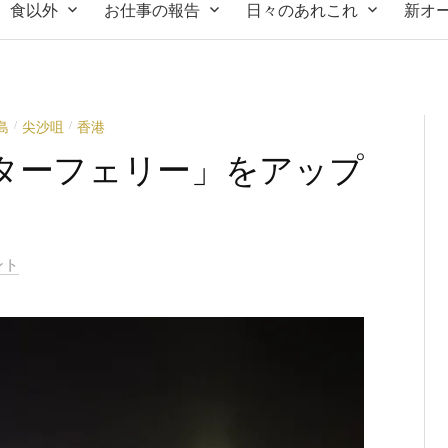
食以外
お仕事の報告
日々のあれこれ
新オ
島
尖沙咀
香港
/
/
スターフェリー」をアップ
ント