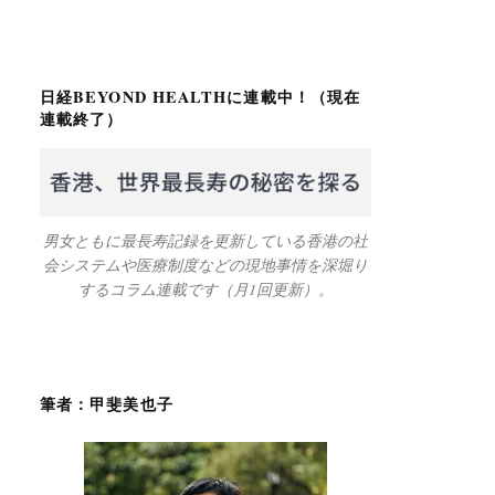
日経BEYOND HEALTHに連載中！（現在
連載終了）
男女ともに最長寿記録を更新している香港の社
会システムや医療制度などの現地事情を深堀り
するコラム連載です（月1回更新）。
筆者：甲斐美也子