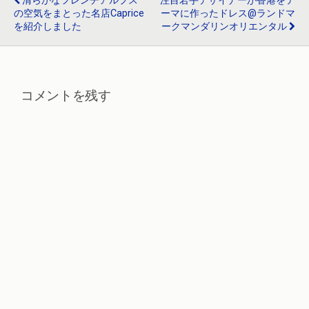
k
清らかなフレンチアルプス
注目若手デザイナーが香港をテ
の空気をまとった名店Caprice
ーマに作ったドレス@ランドマ
を紹介しました
ークマンダリンオリエンタル
コメントを残す