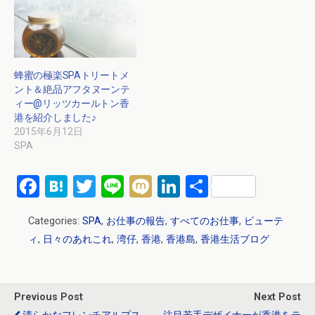
蜂蜜の極楽SPAトリートメ
ント＆絶品アフタヌーンテ
ィー@リッツカールトン香
港を紹介しました♪
2015年6月12日
SPA
F
H
T
Li
M
Li
共
a
at
wi
n
ixi
n
有
Categories:
SPA
,
お仕事の報告
,
すべてのお仕事
,
ビューテ
ce
e
tt
e
ke
ィ
,
日々のあれこれ
,
湾仔
,
香港
,
香港島
,
香港生活ブログ
b
n
er
dI
o
a
n
o
Previous Post
Next Post