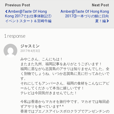
k
Previous Post
Next Post
Amber@Taste Of Hong
Amber@Taste Of Hong Kong
Kong 2017でお仕事体験記①
2017③一本づりの鰆に日向
イベントスタート＆宮崎牛編
夏！編
1 response
ジャスミン
2017年4月3日
みやこさん、こんにちは！
またまた九州、福岡記事をありがとうございます！
福岡に居ながら志賀島のアサリは知りませんでした。全
く別物でしょうね、いつか志賀島に見に行ってみたいで
す。
それにしてもアンバーさん、福岡の食材をこんなにアピ
ールしてくださって本当に嬉しいです！
テレビは今回気付きませんでした！
今私は香港からマカオを旅行中です。マカオでは毎回必
ずアサリを食べています^ ^
香港ではブエノスアイレスポロクラブでアンゼンチンの