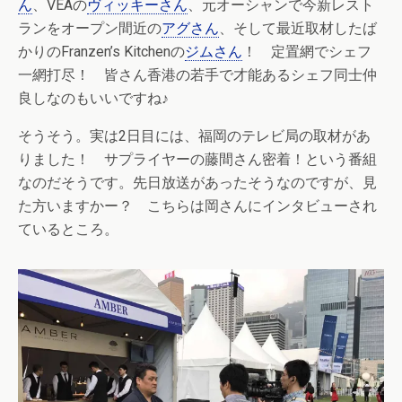
ん
、VEAの
ヴィッキーさん
、元オーシャンで今新レスト
ランをオープン間近の
アグさん
、そして最近取材したば
かりのFranzen’s Kitchenの
ジムさん
！ 定置網でシェフ
一網打尽！ 皆さん香港の若手で才能あるシェフ同士仲
良しなのもいいですね♪
そうそう。実は2日目には、福岡のテレビ局の取材があ
りました！ サプライヤーの藤間さん密着！という番組
なのだそうです。先日放送があったそうなのですが、見
た方いますかー？ こちらは岡さんにインタビューされ
ているところ。