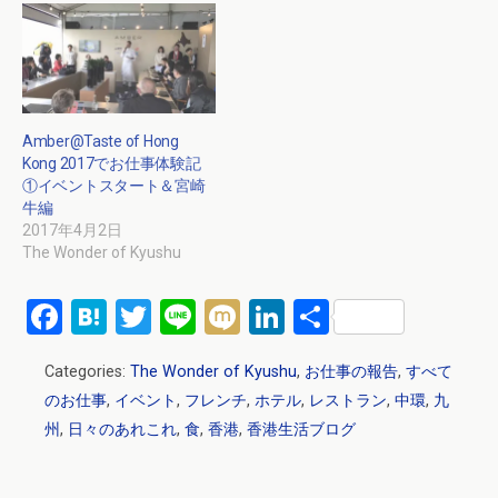
Amber@Taste of Hong
Kong 2017でお仕事体験記
①イベントスタート＆宮崎
牛編
2017年4月2日
The Wonder of Kyushu
F
H
T
Li
M
Li
共
a
at
wi
n
ixi
n
有
Categories:
The Wonder of Kyushu
,
お仕事の報告
,
すべて
ce
e
tt
e
ke
のお仕事
,
イベント
,
フレンチ
,
ホテル
,
レストラン
,
中環
,
九
b
n
er
dI
州
,
日々のあれこれ
,
食
,
香港
,
香港生活ブログ
o
a
n
o